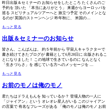
昨日出版＆セミナーの お知らせをしたところ たくさんのご
予約を 頂いた 「本当にありがとう」 来週からヨーロッパを
巡る スピリチュアルツアーへと 旅立つ予定 そのメインとな
るのが 英国のストーンヘンジ 昨年秋に、 米国の…
もっと見る
出版＆セミナーのお知らせ
皆さん、こんばんは。 約５年前から 宇宙人キャラクターで
書き続けてきたブログが 書籍として6月28日に 出版されるこ
とになりました！ この地球で生きているのに なんとなく
「生きづらさ」を 感じている方へのメッセージを …
もっと見る
お前のモノは俺のモノ
君たちはドラえもんを 知っているか？ 登場人物の一人に
「ジャイアン」という オレオレ星人がいる このジャイアン
の言葉で 有名なフレーズがある 「俺のモノは俺のモノ お前