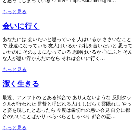
と思ってしまっている <a href=”https://stat.ameba.jp/u…
もっと見る
会いに行く
あなたには 会いたいと思っている 人はいるか ささいなこと
で 疎遠になっている 友人はいるか お礼を言いたいと 思って
いたのに そのままになっている 恩師はいるか 心にふと そん
な人が思い浮かんだのなら それは会いに行く…
もっと見る
潔く生きる
最近、アメフトの とある試合で ありえないような 反則タッ
クルが行われた 監督と呼ばれる人は しばらく雲隠れし やっ
と姿を現したと思ったら 今度は歯切れの悪い会見 自分に都
合のいいことばかり べらべらとしゃべり 都合の悪…
もっと見る