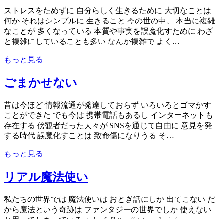
ストレスをためずに 自分らしく生きるために 大切なことは
何か それはシンプルに 生きること 今の世の中、 本当に複雑
なことが 多くなっている 本質や事実を誤魔化すために わざ
と複雑にしていることも多い なんか複雑で よく…
もっと見る
ごまかせない
昔は今ほど 情報流通が発達しておらず いろいろとゴマかす
ことができた でも今は 携帯電話もあるし インターネットも
存在する 傍観者だった人々が SNSを通じて自由に 意見を発
する時代 誤魔化すことは 致命傷になりうる そ…
もっと見る
リアル魔法使い
私たちの世界では 魔法使いは おとぎ話にしか 出てこない だ
から魔法という奇跡は ファンタジーの世界でしか 使えない