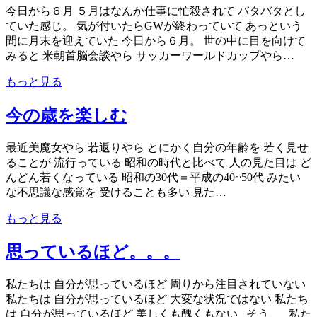
今日から６月 ５月はなんか仕事に忙殺されて バタバタとし
ていた感じ。 気が付いたらGWが終わっていて あっという
間に月末を迎えていた 今日から６月。 世の中に目を向けて
みると 米朝首脳会談やら サッカーワールドカップやら…
もっと見る
今の歳を楽しむ
最近美魔女やら 若返りやら とにかく自分の年齢を 若く見せ
ることが 流行っている 昭和の時代と比べて 人の見た目は ど
んどん若くなっている 昭和の30代＝平成の40~50代 みたい
な不思議な感覚を 受けることも多い 見た…
もっと見る
思っているほど。。。
私たちは 自分が思っているほど 周りから注目されていない
私たちは 自分が思っているほど 大変な状況ではない 私たち
は 自分が思っているほど 美しくも醜くもない そう、 私た