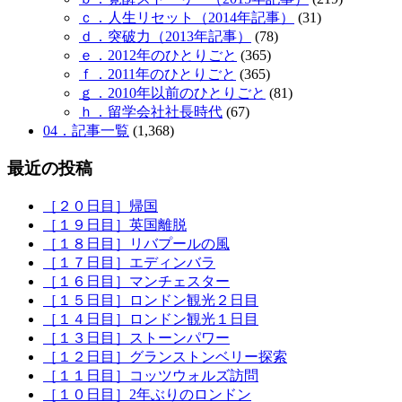
ｃ．人生リセット（2014年記事）
(31)
ｄ．突破力（2013年記事）
(78)
ｅ．2012年のひとりごと
(365)
ｆ．2011年のひとりごと
(365)
ｇ．2010年以前のひとりごと
(81)
ｈ．留学会社社長時代
(67)
04．記事一覧
(1,368)
最近の投稿
［２０日目］帰国
［１９日目］英国離脱
［１８日目］リバプールの風
［１７日目］エディンバラ
［１６日目］マンチェスター
［１５日目］ロンドン観光２日目
［１４日目］ロンドン観光１日目
［１３日目］ストーンパワー
［１２日目］グランストンベリー探索
［１１日目］コッツウォルズ訪問
［１０日目］2年ぶりのロンドン