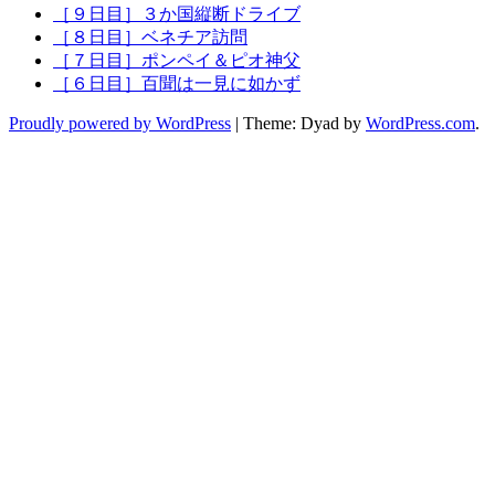
［９日目］３か国縦断ドライブ
［８日目］ベネチア訪問
［７日目］ポンペイ＆ピオ神父
［６日目］百聞は一見に如かず
Proudly powered by WordPress
|
Theme: Dyad by
WordPress.com
.