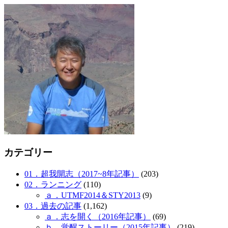
カテゴリー
01．超我開志（2017~8年記事）
(203)
02．ランニング
(110)
ａ．UTMF2014＆STY2013
(9)
03．過去の記事
(1,162)
ａ．志を開く（2016年記事）
(69)
ｂ．覚醒ストーリー（2015年記事）
(219)