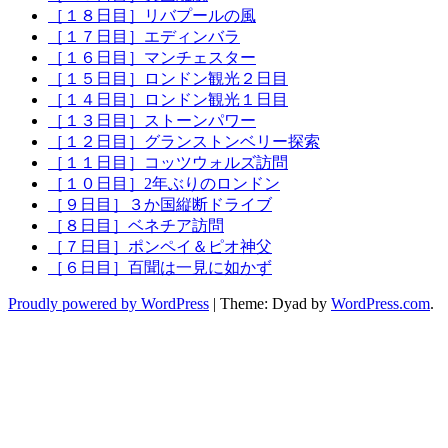
［１８日目］リバプールの風
［１７日目］エディンバラ
［１６日目］マンチェスター
［１５日目］ロンドン観光２日目
［１４日目］ロンドン観光１日目
［１３日目］ストーンパワー
［１２日目］グランストンベリー探索
［１１日目］コッツウォルズ訪問
［１０日目］2年ぶりのロンドン
［９日目］３か国縦断ドライブ
［８日目］ベネチア訪問
［７日目］ポンペイ＆ピオ神父
［６日目］百聞は一見に如かず
Proudly powered by WordPress
|
Theme: Dyad by
WordPress.com
.