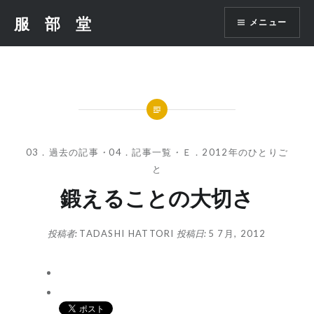
コ
服 部 堂
メニュー
ン
テ
ン
ツ
へ
ス
キ
ッ
03．過去の記事
・
04．記事一覧
・
Ｅ．2012年のひとりご
プ
と
鍛えることの大切さ
投稿者:
TADASHI HATTORI
投稿日:
5 7月, 2012