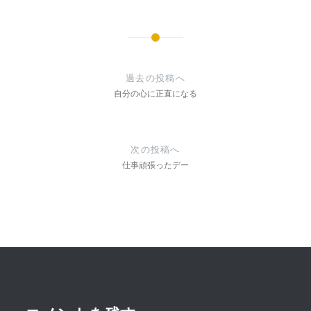
投
稿
過去の投稿へ
ナ
自分の心に正直になる
ビ
ゲ
次の投稿へ
ー
仕事頑張ったデー
シ
ョ
ン