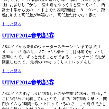
社にお参りしてから、 登山道をゆっくりと登っていく。 西
富士中学から次のエイドまでの区間距離は１８．９km。 距
離に加えて高低差が半端ない。 高低差だけでなく坂の…
もっと見る
UTMF2014参戦記⑥
A8エイドから栗倉のウォーターステーションまでは 約１
４．４kmの道のり。 A7～A8の様子 ここは林道でかつ下り
基調なので、 ずっと走ることができる。 マッサージで足が
回復したので、 最初の1kmゆっくりストレッチをし…
もっと見る
UTMF2014参戦記⑤
A4エイドのすばしりに到着したのが午前1時28分。 前回はこ
こに3時8分に到着していたので、 すでに2時間近く早い。 関
門タイムも2時間半以上上回っているので、 この時点で少し
余裕を持つことができた。 このすばしりのエイ…