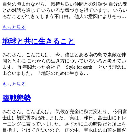
自然の包まれながら、 気持ち良い仲間との対話や 自分の魂
との対話を通じて いろいろな気づきを得ています。 いろい
ろなことができてしまう不自由。 他人の意図によりそっ…
もっと見る
地球と共に生きること
みなさん、こんにちは。 今、僕はとある南の島で素敵な仲
間とともに これからの生き方についていろいろと考えてい
ます。 昨年関わった会社で 「Style for earth」 という理念に
出会いました。 「地球のために生きる…
もっと見る
臨戦態勢
みなさん、こんばんは。 気候が完全に秋に変わり、 今日富
士山は初冠雪を記録しました。 実は、昨日、富士山にトレ
ーニングに言っていました。 さすがにこの時期だと頂上を
目指すことはできないので、 雨の中、宝永山の山頂を目ざ