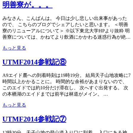
明善寮が。。。
みなさん、こんばんは。 今日は少し悲しい出来事があった
ので、 こちらのブログでシェアしたいと思います。 ＜明善
寮のリニューアルについて＞ ※以下東北大学HPより抜粋 明
善寮については、かねてより飲酒にかかわる迷惑行為が絶…
もっと見る
UTMF2014参戦記⑧
A9エイド麓への到着時刻は19時19分。 結局天子山地攻略に7
時間以上かかることに。 時間的な余裕があまりないので、
このエイドでは約10分だけ滞在し、 次へすぐ出発する。 次
の本栖湖のエイドまでは前半は林道がメイン。 …
もっと見る
UTMF2014参戦記⑦
12時30分、天子山地の登山道入り口に到着。 入口にある神