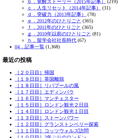
ｂ．覚醒ストーリー（2015年記事）
(219)
ｃ．人生リセット（2014年記事）
(31)
ｄ．突破力（2013年記事）
(78)
ｅ．2012年のひとりごと
(365)
ｆ．2011年のひとりごと
(365)
ｇ．2010年以前のひとりごと
(81)
ｈ．留学会社社長時代
(67)
04．記事一覧
(1,368)
最近の投稿
［２０日目］帰国
［１９日目］英国離脱
［１８日目］リバプールの風
［１７日目］エディンバラ
［１６日目］マンチェスター
［１５日目］ロンドン観光２日目
［１４日目］ロンドン観光１日目
［１３日目］ストーンパワー
［１２日目］グランストンベリー探索
［１１日目］コッツウォルズ訪問
［１０日目］2年ぶりのロンドン