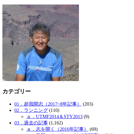
カテゴリー
01．超我開志（2017~8年記事）
(203)
02．ランニング
(110)
ａ．UTMF2014＆STY2013
(9)
03．過去の記事
(1,162)
ａ．志を開く（2016年記事）
(69)