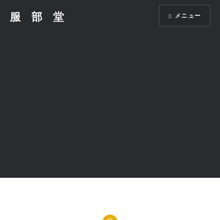
コ
服 部 堂
メニュー
ン
テ
ン
ツ
へ
ス
キ
ッ
プ