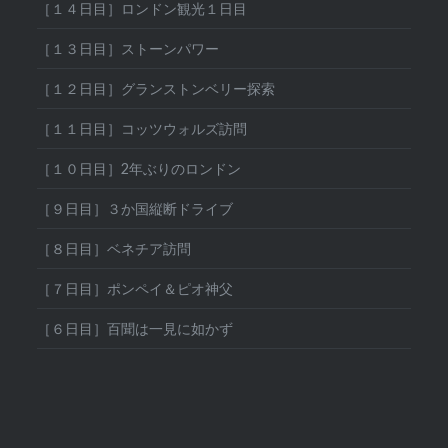
［１４日目］ロンドン観光１日目
［１３日目］ストーンパワー
［１２日目］グランストンベリー探索
［１１日目］コッツウォルズ訪問
［１０日目］2年ぶりのロンドン
［９日目］３か国縦断ドライブ
［８日目］ベネチア訪問
［７日目］ポンペイ＆ピオ神父
［６日目］百聞は一見に如かず