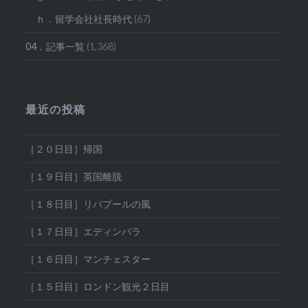
ｈ．留学会社社長時代
(67)
04．記事一覧
(1,368)
最近の投稿
［２０日目］帰国
［１９日目］英国離脱
［１８日目］リバプールの風
［１７日目］エディンバラ
［１６日目］マンチェスター
［１５日目］ロンドン観光２日目