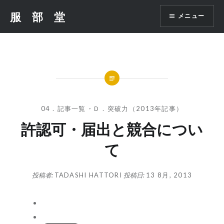
コ
服 部 堂
メニュー
ン
テ
ン
ツ
へ
ス
キ
ッ
04．記事一覧
・
Ｄ．突破力（2013年記事）
プ
許認可・届出と競合につい
て
投稿者:
TADASHI HATTORI
投稿日:
13 8月, 2013