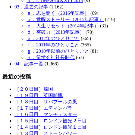
ａ．UTMF2014＆STY2013
(9)
03．過去の記事
(1,162)
ａ．志を開く（2016年記事）
(69)
ｂ．覚醒ストーリー（2015年記事）
(219)
ｃ．人生リセット（2014年記事）
(31)
ｄ．突破力（2013年記事）
(78)
ｅ．2012年のひとりごと
(365)
ｆ．2011年のひとりごと
(365)
ｇ．2010年以前のひとりごと
(81)
ｈ．留学会社社長時代
(67)
04．記事一覧
(1,368)
最近の投稿
［２０日目］帰国
［１９日目］英国離脱
［１８日目］リバプールの風
［１７日目］エディンバラ
［１６日目］マンチェスター
［１５日目］ロンドン観光２日目
［１４日目］ロンドン観光１日目
［１３日目］ストーンパワー