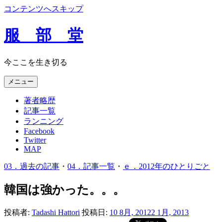
コンテンツへスキップ
服 部 堂
今ここを生き切る
メニュー
著者略歴
記事一覧
ランニング
Facebook
Twitter
MAP
03．過去の記事
・
04．記事一覧
・
ｅ．2012年のひとりごと
韓国は強かった。。。
投稿者:
Tadashi Hattori
投稿日:
10 8月, 2012
2 1月, 2013