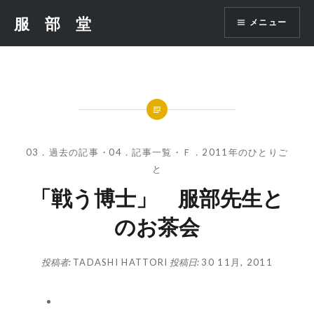
コ
服 部 堂
メニュー
ン
テ
ン
ツ
へ
ス
キ
ッ
03．過去の記事
・
04．記事一覧
・
Ｆ．2011年のひとりご
プ
と
「戦う博士」 服部先生と
のお茶会
投稿者:
TADASHI HATTORI
投稿日:
30 11月, 2011