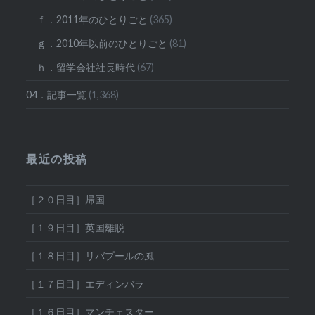
ｆ．2011年のひとりごと
(365)
ｇ．2010年以前のひとりごと
(81)
ｈ．留学会社社長時代
(67)
04．記事一覧
(1,368)
最近の投稿
［２０日目］帰国
［１９日目］英国離脱
［１８日目］リバプールの風
［１７日目］エディンバラ
［１６日目］マンチェスター