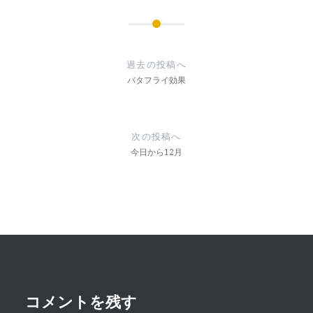
投
稿
過去の投稿へ
ナ
バタフライ効果
ビ
ゲ
次の投稿へ
ー
今日から12月
シ
ョ
ン
コメントを残す