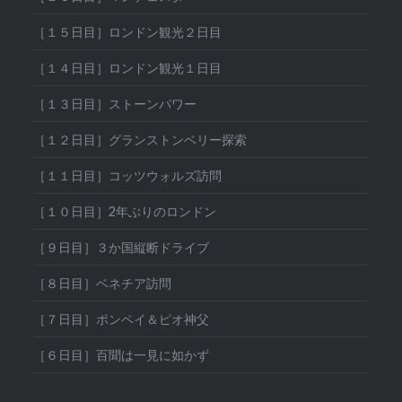
［１５日目］ロンドン観光２日目
［１４日目］ロンドン観光１日目
［１３日目］ストーンパワー
［１２日目］グランストンベリー探索
［１１日目］コッツウォルズ訪問
［１０日目］2年ぶりのロンドン
［９日目］３か国縦断ドライブ
［８日目］ベネチア訪問
［７日目］ポンペイ＆ピオ神父
［６日目］百聞は一見に如かず