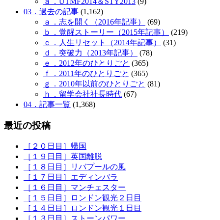
ａ．UTMF2014＆STY2013
(9)
03．過去の記事
(1,162)
ａ．志を開く（2016年記事）
(69)
ｂ．覚醒ストーリー（2015年記事）
(219)
ｃ．人生リセット（2014年記事）
(31)
ｄ．突破力（2013年記事）
(78)
ｅ．2012年のひとりごと
(365)
ｆ．2011年のひとりごと
(365)
ｇ．2010年以前のひとりごと
(81)
ｈ．留学会社社長時代
(67)
04．記事一覧
(1,368)
最近の投稿
［２０日目］帰国
［１９日目］英国離脱
［１８日目］リバプールの風
［１７日目］エディンバラ
［１６日目］マンチェスター
［１５日目］ロンドン観光２日目
［１４日目］ロンドン観光１日目
［１３日目］ストーンパワー