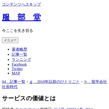
コンテンツへスキップ
服 部 堂
今ここを生き切る
メニュー
著者略歴
記事一覧
ランニング
Facebook
Twitter
MAP
04．記事一覧
・
ｇ．2010年以前のひとりごと
・
ｈ．留学会社
社長時代
サービスの価値とは