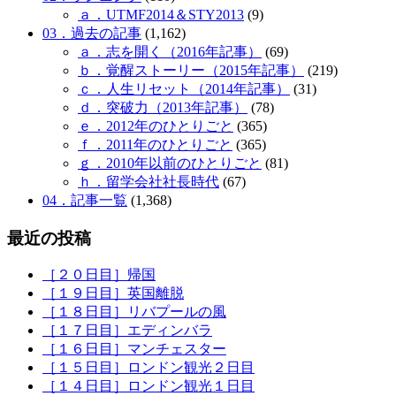
ａ．UTMF2014＆STY2013
(9)
03．過去の記事
(1,162)
ａ．志を開く（2016年記事）
(69)
ｂ．覚醒ストーリー（2015年記事）
(219)
ｃ．人生リセット（2014年記事）
(31)
ｄ．突破力（2013年記事）
(78)
ｅ．2012年のひとりごと
(365)
ｆ．2011年のひとりごと
(365)
ｇ．2010年以前のひとりごと
(81)
ｈ．留学会社社長時代
(67)
04．記事一覧
(1,368)
最近の投稿
［２０日目］帰国
［１９日目］英国離脱
［１８日目］リバプールの風
［１７日目］エディンバラ
［１６日目］マンチェスター
［１５日目］ロンドン観光２日目
［１４日目］ロンドン観光１日目