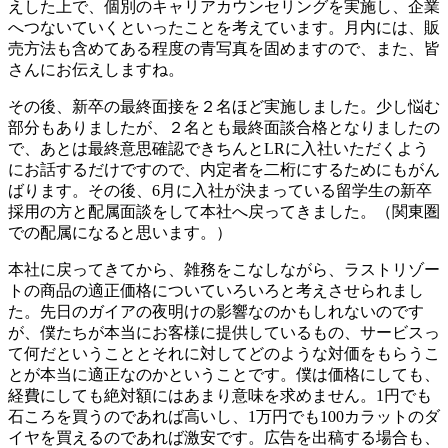
えした上で、個別のキャリアカウンセリングを実施し、企業
へつないていくといったことを考えています。月内には、販
売方法も含めてある程度の青写真を固めますので、また、皆
さんにお伝えしますね。
その後、新卒の最終面接を２名ほど実施しました。少し悩む
部分もありましたが、２名とも最終面談合格となりましたの
で、あとは最終意思確認できちんとLRに入社いただくよう
にお話するだけですので、内定者を二桁にするためにもがん
ばります。その後、6月に入社が決まっている留学生の新卒
採用の方と配属面談をして本社へ戻ってきました。（関東圏
での配属になると思います。）
本社に戻ってきてから、雑務をこなしながら、ラストリゾー
トの商品の適正価格についていろいろと考えさせられまし
た。先日のガイアの夜明けの影響なのかもしれないのです
が、僕たちが本当にお客様に提供しているもの、サービスっ
て何だということとそれに対してどのような対価をもらうこ
とが本当に適正なのかということです。僕は価格にしても、
経費にしても絶対額にはあまり意味を求めません。1円でも
石ころを買うのであれば高いし、1万円でも100カラットのダ
イヤを買えるのであれば激安です。広告を出稿する場合も、