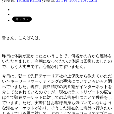
投稿者:
Tadashi Hattori
投稿日:
25 5月, 2007
2 1月, 2013
皆さん、こんばんは。
昨日は体調が悪かったということで、何名かの方から連絡を
いただきました。今朝になってだいぶ体調は回復しましたの
で、もう大丈夫です。心配かけてすいません。
今日は、朝一で先日テオーリア社の上保氏から教えていただ
いたキーワードマーケティングの手法についていろいろと調
べていました。現在、資料請求の約９割がインターネットを
介してなされているのですが、現在のラストリゾートの広告
は全て顕在マーケットに対しての広告を打つことで獲得をし
ています。ただ、実際にはお客様自身も気づいていないよう
な潜在マーケットがあり、そうした潜在的に海外へ行きたい
と考えている層に対して、どのようなキーワードでアプロー