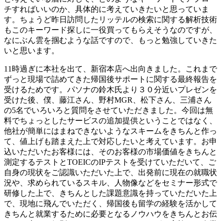
チすればいいのか、具体的に考えていきたいと思っていま
す。ちょうど昨日訪問したリッテルの検索に関する解析技術
もこのキーワード探しに一役買ってもらえそうなのですが、
なにぶん雲を掴むような話ですので、もっと勉強していきた
いと思います。
11時過ぎに本社を出て、新宿本店へ出向きました。これまで
ずっと現場で詰めてきた帰国後サポートに関する最終報告を
受けるためです。パソナの鈴木氏より３０分近いプレゼンを
受けた後、僕、藤江さん、野村MGR、松下さん、三浦さん
の5名でいろいろと質問をさせていただきました。今回は無
料でちょっとしたサービスの追加提供ということではなく、
他社が簡単にはまねできないようなスキームをきちんと作っ
て、値上げも踏まえた上で対応したいと考えています。お申
込いただいたお客様には、そのお客様の市場価値をきちんと
測定するテストとTOEICのIPテストを受けていただいて、ご
自身の現状をご認識いただいた上で、出発前に現在の就職状
況や、求められているスキル、人物像などをセミナー形式で
研修した上で、きちんとした課題意識を持っていただいた上
で、現地に飛んでいただく、帰国後も留学の経験を活かして
きちんと就業するために必要となるノウハウをきちんとお伝