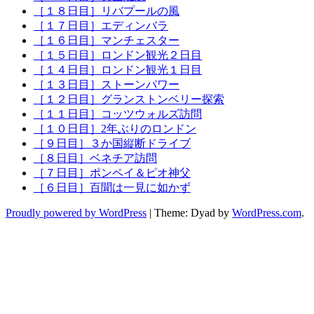
［１８日目］リバプールの風
［１７日目］エディンバラ
［１６日目］マンチェスター
［１５日目］ロンドン観光２日目
［１４日目］ロンドン観光１日目
［１３日目］ストーンパワー
［１２日目］グランストンベリー探索
［１１日目］コッツウォルズ訪問
［１０日目］2年ぶりのロンドン
［９日目］３か国縦断ドライブ
［８日目］ベネチア訪問
［７日目］ポンペイ＆ピオ神父
［６日目］百聞は一見に如かず
Proudly powered by WordPress
|
Theme: Dyad by
WordPress.com
.