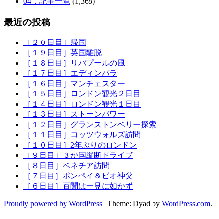
04．記事一覧
(1,368)
最近の投稿
［２０日目］帰国
［１９日目］英国離脱
［１８日目］リバプールの風
［１７日目］エディンバラ
［１６日目］マンチェスター
［１５日目］ロンドン観光２日目
［１４日目］ロンドン観光１日目
［１３日目］ストーンパワー
［１２日目］グランストンベリー探索
［１１日目］コッツウォルズ訪問
［１０日目］2年ぶりのロンドン
［９日目］３か国縦断ドライブ
［８日目］ベネチア訪問
［７日目］ポンペイ＆ピオ神父
［６日目］百聞は一見に如かず
Proudly powered by WordPress
|
Theme: Dyad by
WordPress.com
.