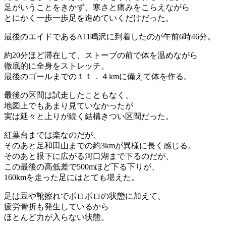
足がいうことをきかず、寒さと痛みをこらえながら
とにかく一歩一歩足を進めていくだけだった。
最後のエイドであるA11鳴沢に到着したのが午前6時46分。
約20分ほど滞在して、ストーブの前で体を温めながら
徹底的に全身をストレッチ。
最後のゴールまでの１１．４kmに備えて体を作る。
最後の区間は試走したこともなく、
地図上でもあまり見ていなかったが
実は延々と上りが続く結構きつい区間だった。
紅葉台までは楽なのだが、
そのあと足和田山までの約3kmが異様に長く感じる。
そのあと眼下に広がる河口湖まで下るのだが、
この最後の高低差で500mほど下る下りが、
160kmを走った足にはとても堪えた。
足は豆や靴擦れでボロボロの状態に加えて、
疲労骨折も発生しているから
ほとんど力が入らない状態。