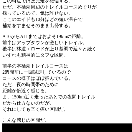
この時点でほぼ完走を確信する。
ただ、本栖湖周辺のトレイルコースめぐりが
残っているので、気は許せない。
ここのエイドも10分ほどの短い滞在で
補給をすませそのまま出発する。
A10からA11まではおよそ19kmの距離。
前半はアップダウンが激しいトレイル。
後半は林道＋ロードが上り基調で延々と続く
いずれも精神的にタフな区間。
前半の本栖湖トレイルコースは
2週間前に一回試走しているので
コースの様子はほぼ掴んでいる。
ただ、夜の時間帯のために
距離が倍近く感じる。
ま、150km近く走ったあとでの夜間トレイル
だから仕方ないのだが、
それにしても辛く痛い区間だ。
こんな感じの区間だ。