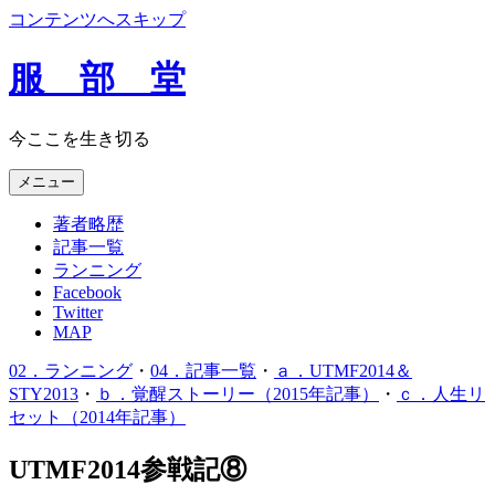
コンテンツへスキップ
服 部 堂
今ここを生き切る
メニュー
著者略歴
記事一覧
ランニング
Facebook
Twitter
MAP
02．ランニング
・
04．記事一覧
・
ａ．UTMF2014＆
STY2013
・
ｂ．覚醒ストーリー（2015年記事）
・
ｃ．人生リ
セット（2014年記事）
UTMF2014参戦記⑧