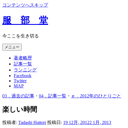
コンテンツへスキップ
服 部 堂
今ここを生き切る
メニュー
著者略歴
記事一覧
ランニング
Facebook
Twitter
MAP
03．過去の記事
・
04．記事一覧
・
ｅ．2012年のひとりごと
楽しい時間
投稿者:
Tadashi Hattori
投稿日:
19 12月, 2012
2 1月, 2013