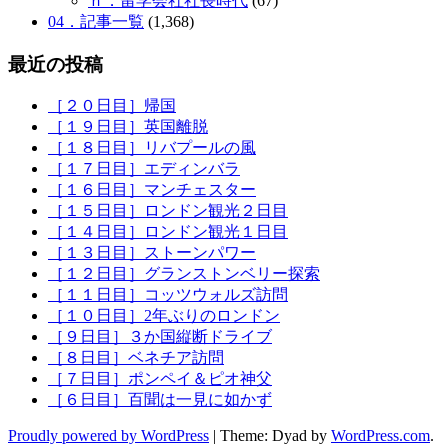
ｈ．留学会社社長時代
(67)
04．記事一覧
(1,368)
最近の投稿
［２０日目］帰国
［１９日目］英国離脱
［１８日目］リバプールの風
［１７日目］エディンバラ
［１６日目］マンチェスター
［１５日目］ロンドン観光２日目
［１４日目］ロンドン観光１日目
［１３日目］ストーンパワー
［１２日目］グランストンベリー探索
［１１日目］コッツウォルズ訪問
［１０日目］2年ぶりのロンドン
［９日目］３か国縦断ドライブ
［８日目］ベネチア訪問
［７日目］ポンペイ＆ピオ神父
［６日目］百聞は一見に如かず
Proudly powered by WordPress
|
Theme: Dyad by
WordPress.com
.