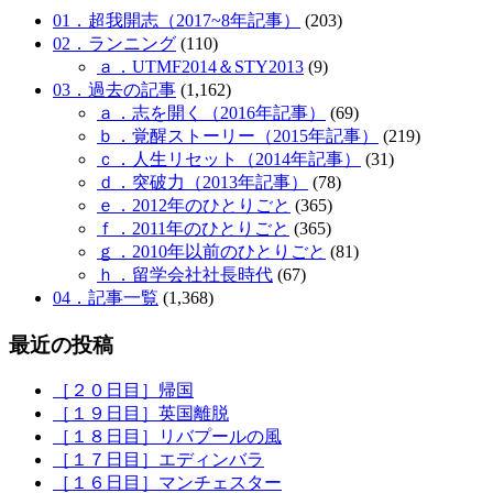
01．超我開志（2017~8年記事）
(203)
02．ランニング
(110)
ａ．UTMF2014＆STY2013
(9)
03．過去の記事
(1,162)
ａ．志を開く（2016年記事）
(69)
ｂ．覚醒ストーリー（2015年記事）
(219)
ｃ．人生リセット（2014年記事）
(31)
ｄ．突破力（2013年記事）
(78)
ｅ．2012年のひとりごと
(365)
ｆ．2011年のひとりごと
(365)
ｇ．2010年以前のひとりごと
(81)
ｈ．留学会社社長時代
(67)
04．記事一覧
(1,368)
最近の投稿
［２０日目］帰国
［１９日目］英国離脱
［１８日目］リバプールの風
［１７日目］エディンバラ
［１６日目］マンチェスター