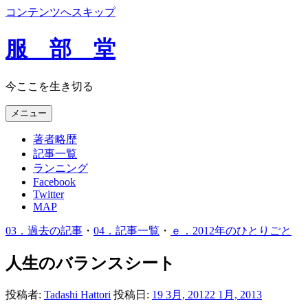
コンテンツへスキップ
服 部 堂
今ここを生き切る
メニュー
著者略歴
記事一覧
ランニング
Facebook
Twitter
MAP
03．過去の記事
・
04．記事一覧
・
ｅ．2012年のひとりごと
人生のバランスシート
投稿者:
Tadashi Hattori
投稿日:
19 3月, 2012
2 1月, 2013