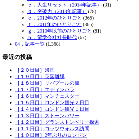
ｃ．人生リセット（2014年記事）
(31)
ｄ．突破力（2013年記事）
(78)
ｅ．2012年のひとりごと
(365)
ｆ．2011年のひとりごと
(365)
ｇ．2010年以前のひとりごと
(81)
ｈ．留学会社社長時代
(67)
04．記事一覧
(1,368)
最近の投稿
［２０日目］帰国
［１９日目］英国離脱
［１８日目］リバプールの風
［１７日目］エディンバラ
［１６日目］マンチェスター
［１５日目］ロンドン観光２日目
［１４日目］ロンドン観光１日目
［１３日目］ストーンパワー
［１２日目］グランストンベリー探索
［１１日目］コッツウォルズ訪問
［１０日目］2年ぶりのロンドン