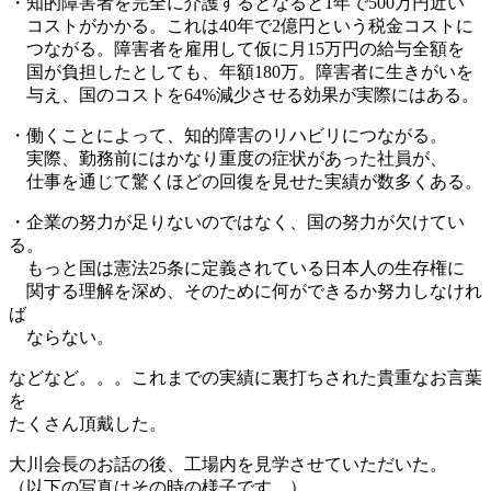
・知的障害者を完全に介護するとなると1年で500万円近い
コストがかかる。これは40年で2億円という税金コストに
つながる。障害者を雇用して仮に月15万円の給与全額を
国が負担したとしても、年額180万。障害者に生きがいを
与え、国のコストを64%減少させる効果が実際にはある。
・働くことによって、知的障害のリハビリにつながる。
実際、勤務前にはかなり重度の症状があった社員が、
仕事を通じて驚くほどの回復を見せた実績が数多くある。
・企業の努力が足りないのではなく、国の努力が欠けてい
る。
もっと国は憲法25条に定義されている日本人の生存権に
関する理解を深め、そのために何ができるか努力しなけれ
ば
ならない。
などなど。。。これまでの実績に裏打ちされた貴重なお言葉
を
たくさん頂戴した。
大川会長のお話の後、工場内を見学させていただいた。
（以下の写真はその時の様子です。）