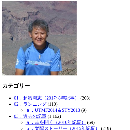
カテゴリー
01．超我開志（2017~8年記事）
(203)
02．ランニング
(110)
ａ．UTMF2014＆STY2013
(9)
03．過去の記事
(1,162)
ａ．志を開く（2016年記事）
(69)
ｂ．覚醒ストーリー（2015年記事）
(219)