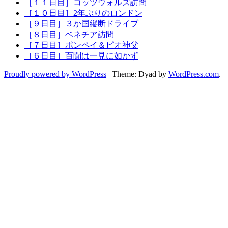
［１１日目］コッツウォルズ訪問
［１０日目］2年ぶりのロンドン
［９日目］３か国縦断ドライブ
［８日目］ベネチア訪問
［７日目］ポンペイ＆ピオ神父
［６日目］百聞は一見に如かず
Proudly powered by WordPress
|
Theme: Dyad by
WordPress.com
.