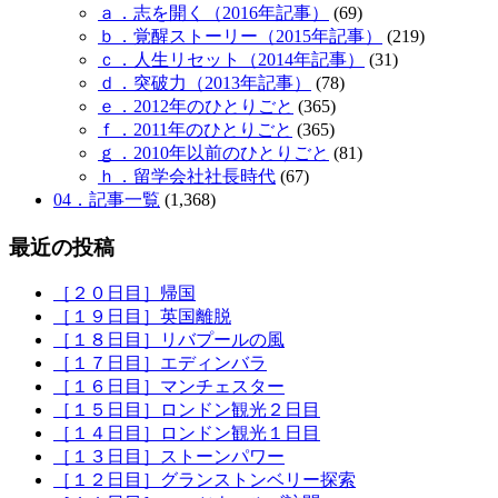
ａ．志を開く（2016年記事）
(69)
ｂ．覚醒ストーリー（2015年記事）
(219)
ｃ．人生リセット（2014年記事）
(31)
ｄ．突破力（2013年記事）
(78)
ｅ．2012年のひとりごと
(365)
ｆ．2011年のひとりごと
(365)
ｇ．2010年以前のひとりごと
(81)
ｈ．留学会社社長時代
(67)
04．記事一覧
(1,368)
最近の投稿
［２０日目］帰国
［１９日目］英国離脱
［１８日目］リバプールの風
［１７日目］エディンバラ
［１６日目］マンチェスター
［１５日目］ロンドン観光２日目
［１４日目］ロンドン観光１日目
［１３日目］ストーンパワー
［１２日目］グランストンベリー探索