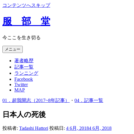
コンテンツへスキップ
服 部 堂
今ここを生き切る
メニュー
著者略歴
記事一覧
ランニング
Facebook
Twitter
MAP
01．超我開志（2017~8年記事）
・
04．記事一覧
日本人の死後
投稿者:
Tadashi Hattori
投稿日:
4 6月, 2018
4 6月, 2018