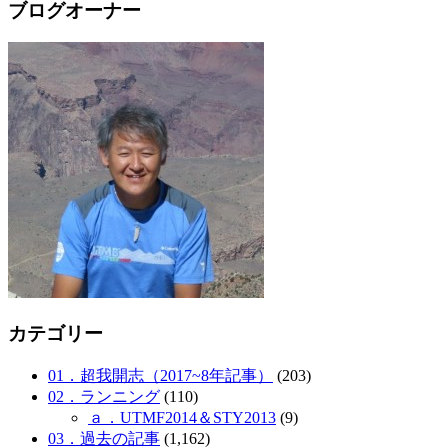
ブログオーナー
カテゴリー
01．超我開志（2017~8年記事）
(203)
02．ランニング
(110)
ａ．UTMF2014＆STY2013
(9)
03．過去の記事
(1,162)