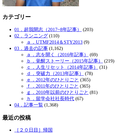
カテゴリー
01．超我開志（2017~8年記事）
(203)
02．ランニング
(110)
ａ．UTMF2014＆STY2013
(9)
03．過去の記事
(1,162)
ａ．志を開く（2016年記事）
(69)
ｂ．覚醒ストーリー（2015年記事）
(219)
ｃ．人生リセット（2014年記事）
(31)
ｄ．突破力（2013年記事）
(78)
ｅ．2012年のひとりごと
(365)
ｆ．2011年のひとりごと
(365)
ｇ．2010年以前のひとりごと
(81)
ｈ．留学会社社長時代
(67)
04．記事一覧
(1,368)
最近の投稿
［２０日目］帰国