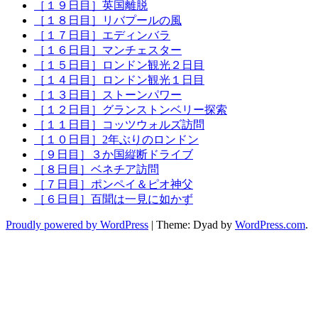
［１９日目］英国離脱
［１８日目］リバプールの風
［１７日目］エディンバラ
［１６日目］マンチェスター
［１５日目］ロンドン観光２日目
［１４日目］ロンドン観光１日目
［１３日目］ストーンパワー
［１２日目］グランストンベリー探索
［１１日目］コッツウォルズ訪問
［１０日目］2年ぶりのロンドン
［９日目］３か国縦断ドライブ
［８日目］ベネチア訪問
［７日目］ポンペイ＆ピオ神父
［６日目］百聞は一見に如かず
Proudly powered by WordPress
|
Theme: Dyad by
WordPress.com
.