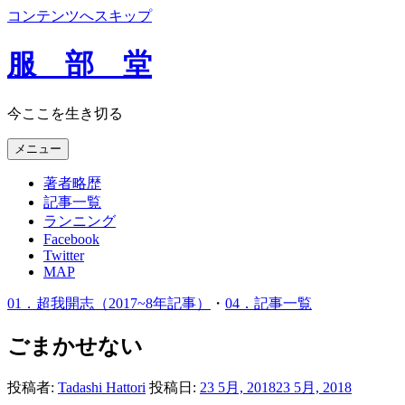
コンテンツへスキップ
服 部 堂
今ここを生き切る
メニュー
著者略歴
記事一覧
ランニング
Facebook
Twitter
MAP
01．超我開志（2017~8年記事）
・
04．記事一覧
ごまかせない
投稿者:
Tadashi Hattori
投稿日:
23 5月, 2018
23 5月, 2018