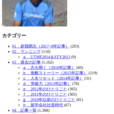
カテゴリー
01．超我開志（2017~8年記事）
(203)
02．ランニング
(110)
ａ．UTMF2014＆STY2013
(9)
03．過去の記事
(1,162)
ａ．志を開く（2016年記事）
(69)
ｂ．覚醒ストーリー（2015年記事）
(219)
ｃ．人生リセット（2014年記事）
(31)
ｄ．突破力（2013年記事）
(78)
ｅ．2012年のひとりごと
(365)
ｆ．2011年のひとりごと
(365)
ｇ．2010年以前のひとりごと
(81)
ｈ．留学会社社長時代
(67)
04．記事一覧
(1,368)