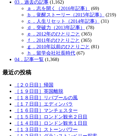
03．過去の記事
(1,162)
ａ．志を開く（2016年記事）
(69)
ｂ．覚醒ストーリー（2015年記事）
(219)
ｃ．人生リセット（2014年記事）
(31)
ｄ．突破力（2013年記事）
(78)
ｅ．2012年のひとりごと
(365)
ｆ．2011年のひとりごと
(365)
ｇ．2010年以前のひとりごと
(81)
ｈ．留学会社社長時代
(67)
04．記事一覧
(1,368)
最近の投稿
［２０日目］帰国
［１９日目］英国離脱
［１８日目］リバプールの風
［１７日目］エディンバラ
［１６日目］マンチェスター
［１５日目］ロンドン観光２日目
［１４日目］ロンドン観光１日目
［１３日目］ストーンパワー
［１２日目］グランストンベリー探索