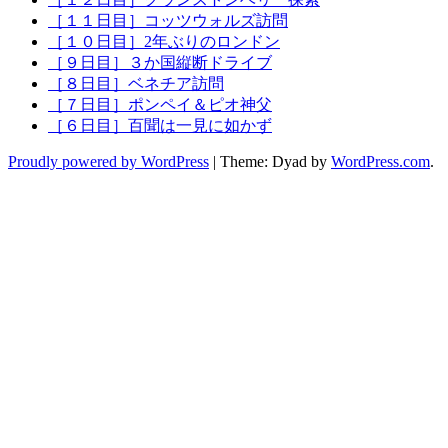
［１１日目］コッツウォルズ訪問
［１０日目］2年ぶりのロンドン
［９日目］３か国縦断ドライブ
［８日目］ベネチア訪問
［７日目］ポンペイ＆ピオ神父
［６日目］百聞は一見に如かず
Proudly powered by WordPress
|
Theme: Dyad by
WordPress.com
.