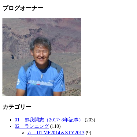
ブログオーナー
カテゴリー
01．超我開志（2017~8年記事）
(203)
02．ランニング
(110)
ａ．UTMF2014＆STY2013
(9)