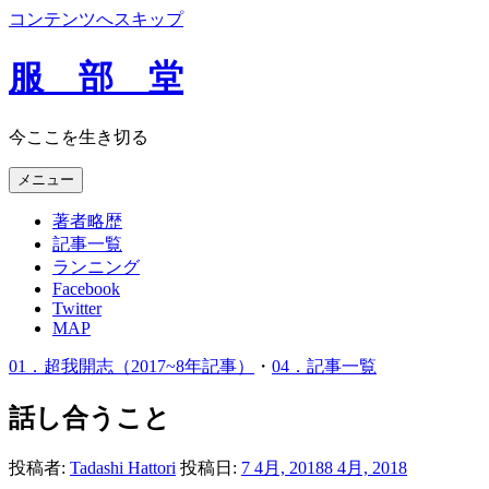
コンテンツへスキップ
服 部 堂
今ここを生き切る
メニュー
著者略歴
記事一覧
ランニング
Facebook
Twitter
MAP
01．超我開志（2017~8年記事）
・
04．記事一覧
話し合うこと
投稿者:
Tadashi Hattori
投稿日:
7 4月, 2018
8 4月, 2018