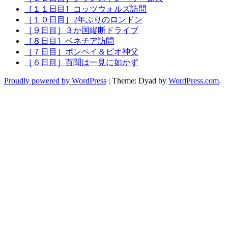
［１１日目］コッツウォルズ訪問
［１０日目］2年ぶりのロンドン
［９日目］３か国縦断ドライブ
［８日目］ベネチア訪問
［７日目］ポンペイ＆ピオ神父
［６日目］百聞は一見に如かず
Proudly powered by WordPress
|
Theme: Dyad by
WordPress.com
.