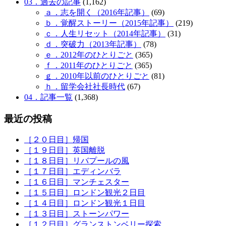
03．過去の記事
(1,162)
ａ．志を開く（2016年記事）
(69)
ｂ．覚醒ストーリー（2015年記事）
(219)
ｃ．人生リセット（2014年記事）
(31)
ｄ．突破力（2013年記事）
(78)
ｅ．2012年のひとりごと
(365)
ｆ．2011年のひとりごと
(365)
ｇ．2010年以前のひとりごと
(81)
ｈ．留学会社社長時代
(67)
04．記事一覧
(1,368)
最近の投稿
［２０日目］帰国
［１９日目］英国離脱
［１８日目］リバプールの風
［１７日目］エディンバラ
［１６日目］マンチェスター
［１５日目］ロンドン観光２日目
［１４日目］ロンドン観光１日目
［１３日目］ストーンパワー
［１２日目］グランストンベリー探索