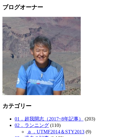
ブログオーナー
カテゴリー
01．超我開志（2017~8年記事）
(203)
02．ランニング
(110)
ａ．UTMF2014＆STY2013
(9)