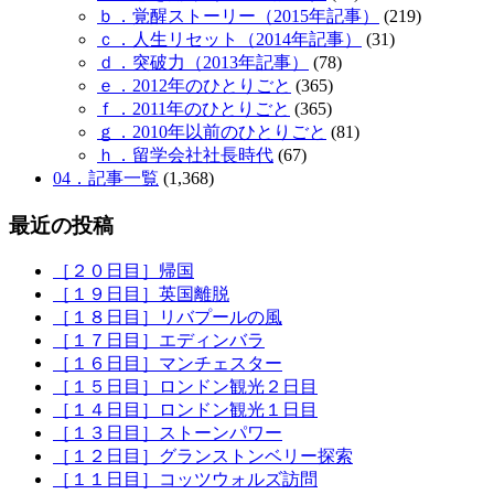
ｂ．覚醒ストーリー（2015年記事）
(219)
ｃ．人生リセット（2014年記事）
(31)
ｄ．突破力（2013年記事）
(78)
ｅ．2012年のひとりごと
(365)
ｆ．2011年のひとりごと
(365)
ｇ．2010年以前のひとりごと
(81)
ｈ．留学会社社長時代
(67)
04．記事一覧
(1,368)
最近の投稿
［２０日目］帰国
［１９日目］英国離脱
［１８日目］リバプールの風
［１７日目］エディンバラ
［１６日目］マンチェスター
［１５日目］ロンドン観光２日目
［１４日目］ロンドン観光１日目
［１３日目］ストーンパワー
［１２日目］グランストンベリー探索
［１１日目］コッツウォルズ訪問