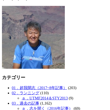
カテゴリー
01．超我開志（2017~8年記事）
(203)
02．ランニング
(110)
ａ．UTMF2014＆STY2013
(9)
03．過去の記事
(1,162)
ａ．志を開く（2016年記事）
(69)