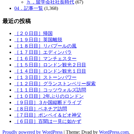
ｈ．留学会社社長時代
(67)
04．記事一覧
(1,368)
最近の投稿
［２０日目］帰国
［１９日目］英国離脱
［１８日目］リバプールの風
［１７日目］エディンバラ
［１６日目］マンチェスター
［１５日目］ロンドン観光２日目
［１４日目］ロンドン観光１日目
［１３日目］ストーンパワー
［１２日目］グランストンベリー探索
［１１日目］コッツウォルズ訪問
［１０日目］2年ぶりのロンドン
［９日目］３か国縦断ドライブ
［８日目］ベネチア訪問
［７日目］ポンペイ＆ピオ神父
［６日目］百聞は一見に如かず
Proudly powered by WordPress
|
Theme: Dyad by
WordPress.com
.