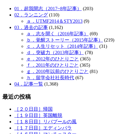
01．超我開志（2017~8年記事）
(203)
02．ランニング
(110)
ａ．UTMF2014＆STY2013
(9)
03．過去の記事
(1,162)
ａ．志を開く（2016年記事）
(69)
ｂ．覚醒ストーリー（2015年記事）
(219)
ｃ．人生リセット（2014年記事）
(31)
ｄ．突破力（2013年記事）
(78)
ｅ．2012年のひとりごと
(365)
ｆ．2011年のひとりごと
(365)
ｇ．2010年以前のひとりごと
(81)
ｈ．留学会社社長時代
(67)
04．記事一覧
(1,368)
最近の投稿
［２０日目］帰国
［１９日目］英国離脱
［１８日目］リバプールの風
［１７日目］エディンバラ