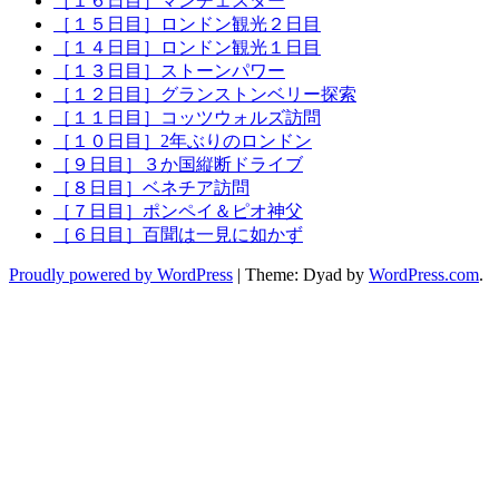
［１６日目］マンチェスター
［１５日目］ロンドン観光２日目
［１４日目］ロンドン観光１日目
［１３日目］ストーンパワー
［１２日目］グランストンベリー探索
［１１日目］コッツウォルズ訪問
［１０日目］2年ぶりのロンドン
［９日目］３か国縦断ドライブ
［８日目］ベネチア訪問
［７日目］ポンペイ＆ピオ神父
［６日目］百聞は一見に如かず
Proudly powered by WordPress
|
Theme: Dyad by
WordPress.com
.