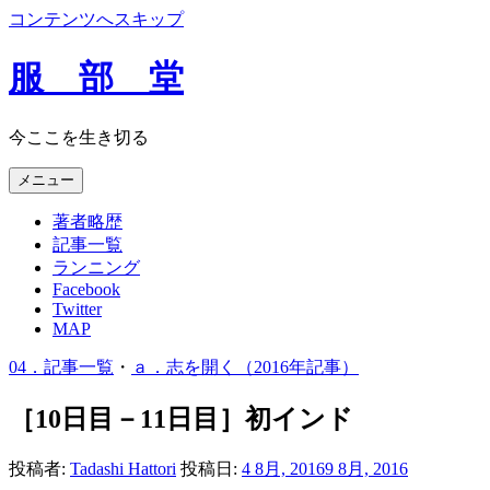
コンテンツへスキップ
服 部 堂
今ここを生き切る
メニュー
著者略歴
記事一覧
ランニング
Facebook
Twitter
MAP
04．記事一覧
・
ａ．志を開く（2016年記事）
［10日目－11日目］初インド
投稿者:
Tadashi Hattori
投稿日:
4 8月, 2016
9 8月, 2016