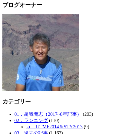
ブログオーナー
カテゴリー
01．超我開志（2017~8年記事）
(203)
02．ランニング
(110)
ａ．UTMF2014＆STY2013
(9)
03．過去の記事
(1,162)