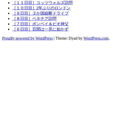
［１１日目］コッツウォルズ訪問
［１０日目］2年ぶりのロンドン
［９日目］３か国縦断ドライブ
［８日目］ベネチア訪問
［７日目］ポンペイ＆ピオ神父
［６日目］百聞は一見に如かず
Proudly powered by WordPress
|
Theme: Dyad by
WordPress.com
.