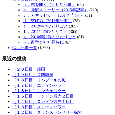
ａ．志を開く（2016年記事）
(69)
ｂ．覚醒ストーリー（2015年記事）
(219)
ｃ．人生リセット（2014年記事）
(31)
ｄ．突破力（2013年記事）
(78)
ｅ．2012年のひとりごと
(365)
ｆ．2011年のひとりごと
(365)
ｇ．2010年以前のひとりごと
(81)
ｈ．留学会社社長時代
(67)
04．記事一覧
(1,368)
最近の投稿
［２０日目］帰国
［１９日目］英国離脱
［１８日目］リバプールの風
［１７日目］エディンバラ
［１６日目］マンチェスター
［１５日目］ロンドン観光２日目
［１４日目］ロンドン観光１日目
［１３日目］ストーンパワー
［１２日目］グランストンベリー探索