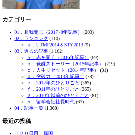
カテゴリー
01．超我開志（2017~8年記事）
(203)
02．ランニング
(110)
ａ．UTMF2014＆STY2013
(9)
03．過去の記事
(1,162)
ａ．志を開く（2016年記事）
(69)
ｂ．覚醒ストーリー（2015年記事）
(219)
ｃ．人生リセット（2014年記事）
(31)
ｄ．突破力（2013年記事）
(78)
ｅ．2012年のひとりごと
(365)
ｆ．2011年のひとりごと
(365)
ｇ．2010年以前のひとりごと
(81)
ｈ．留学会社社長時代
(67)
04．記事一覧
(1,368)
最近の投稿
［２０日目］帰国