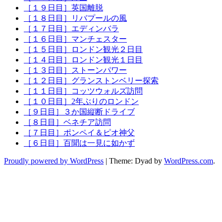
［１９日目］英国離脱
［１８日目］リバプールの風
［１７日目］エディンバラ
［１６日目］マンチェスター
［１５日目］ロンドン観光２日目
［１４日目］ロンドン観光１日目
［１３日目］ストーンパワー
［１２日目］グランストンベリー探索
［１１日目］コッツウォルズ訪問
［１０日目］2年ぶりのロンドン
［９日目］３か国縦断ドライブ
［８日目］ベネチア訪問
［７日目］ポンペイ＆ピオ神父
［６日目］百聞は一見に如かず
Proudly powered by WordPress
|
Theme: Dyad by
WordPress.com
.