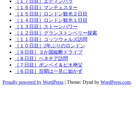
［１７日目］エディンバラ
［１６日目］マンチェスター
［１５日目］ロンドン観光２日目
［１４日目］ロンドン観光１日目
［１３日目］ストーンパワー
［１２日目］グランストンベリー探索
［１１日目］コッツウォルズ訪問
［１０日目］2年ぶりのロンドン
［９日目］３か国縦断ドライブ
［８日目］ベネチア訪問
［７日目］ポンペイ＆ピオ神父
［６日目］百聞は一見に如かず
Proudly powered by WordPress
|
Theme: Dyad by
WordPress.com
.