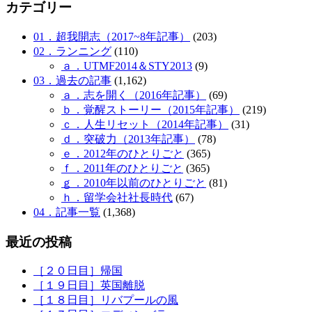
カテゴリー
01．超我開志（2017~8年記事）
(203)
02．ランニング
(110)
ａ．UTMF2014＆STY2013
(9)
03．過去の記事
(1,162)
ａ．志を開く（2016年記事）
(69)
ｂ．覚醒ストーリー（2015年記事）
(219)
ｃ．人生リセット（2014年記事）
(31)
ｄ．突破力（2013年記事）
(78)
ｅ．2012年のひとりごと
(365)
ｆ．2011年のひとりごと
(365)
ｇ．2010年以前のひとりごと
(81)
ｈ．留学会社社長時代
(67)
04．記事一覧
(1,368)
最近の投稿
［２０日目］帰国
［１９日目］英国離脱
［１８日目］リバプールの風