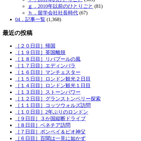
ｇ．2010年以前のひとりごと
(81)
ｈ．留学会社社長時代
(67)
04．記事一覧
(1,368)
最近の投稿
［２０日目］帰国
［１９日目］英国離脱
［１８日目］リバプールの風
［１７日目］エディンバラ
［１６日目］マンチェスター
［１５日目］ロンドン観光２日目
［１４日目］ロンドン観光１日目
［１３日目］ストーンパワー
［１２日目］グランストンベリー探索
［１１日目］コッツウォルズ訪問
［１０日目］2年ぶりのロンドン
［９日目］３か国縦断ドライブ
［８日目］ベネチア訪問
［７日目］ポンペイ＆ピオ神父
［６日目］百聞は一見に如かず