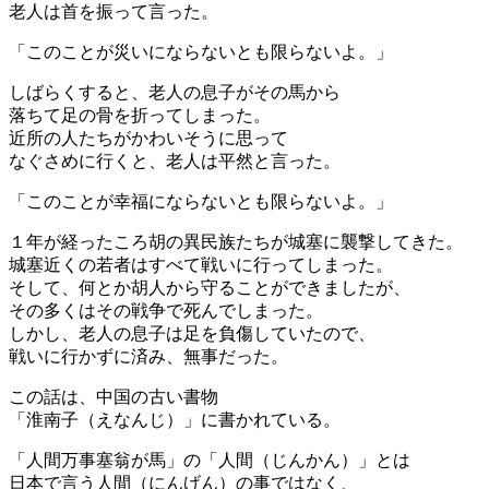
老人は首を振って言った。
「このことが災いにならないとも限らないよ。」
しばらくすると、老人の息子がその馬から
落ちて足の骨を折ってしまった。
近所の人たちがかわいそうに思って
なぐさめに行くと、老人は平然と言った。
「このことが幸福にならないとも限らないよ。」
１年が経ったころ胡の異民族たちが城塞に襲撃してきた。
城塞近くの若者はすべて戦いに行ってしまった。
そして、何とか胡人から守ることができましたが、
その多くはその戦争で死んでしまった。
しかし、老人の息子は足を負傷していたので、
戦いに行かずに済み、無事だった。
この話は、中国の古い書物
「淮南子（えなんじ）」に書かれている。
「人間万事塞翁が馬」の「人間（じんかん）」とは
日本で言う人間（にんげん）の事ではなく、