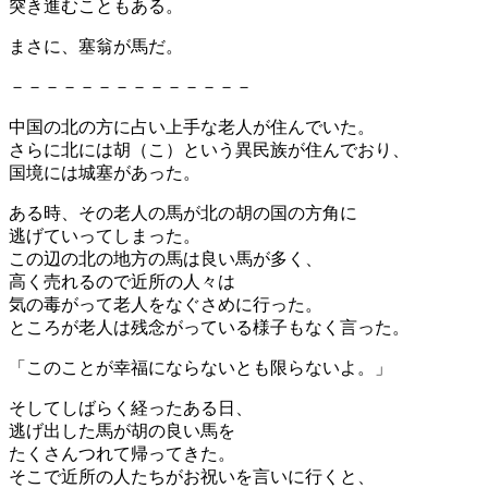
突き進むこともある。
まさに、塞翁が馬だ。
－－－－－－－－－－－－－－
中国の北の方に占い上手な老人が住んでいた。
さらに北には胡（こ）という異民族が住んでおり、
国境には城塞があった。
ある時、その老人の馬が北の胡の国の方角に
逃げていってしまった。
この辺の北の地方の馬は良い馬が多く、
高く売れるので近所の人々は
気の毒がって老人をなぐさめに行った。
ところが老人は残念がっている様子もなく言った。
「このことが幸福にならないとも限らないよ。」
そしてしばらく経ったある日、
逃げ出した馬が胡の良い馬を
たくさんつれて帰ってきた。
そこで近所の人たちがお祝いを言いに行くと、