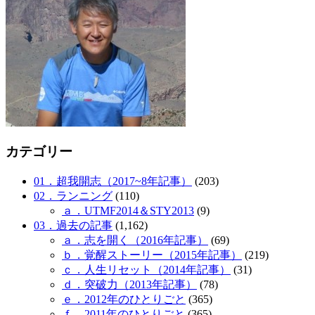
カテゴリー
01．超我開志（2017~8年記事）
(203)
02．ランニング
(110)
ａ．UTMF2014＆STY2013
(9)
03．過去の記事
(1,162)
ａ．志を開く（2016年記事）
(69)
ｂ．覚醒ストーリー（2015年記事）
(219)
ｃ．人生リセット（2014年記事）
(31)
ｄ．突破力（2013年記事）
(78)
ｅ．2012年のひとりごと
(365)
ｆ．2011年のひとりごと
(365)