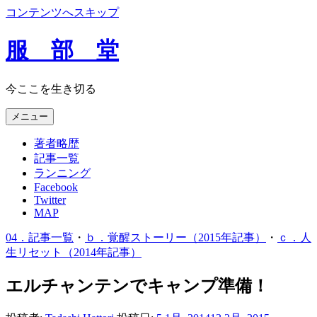
コンテンツへスキップ
服 部 堂
今ここを生き切る
メニュー
著者略歴
記事一覧
ランニング
Facebook
Twitter
MAP
04．記事一覧
・
ｂ．覚醒ストーリー（2015年記事）
・
ｃ．人
生リセット（2014年記事）
エルチャンテンでキャンプ準備！