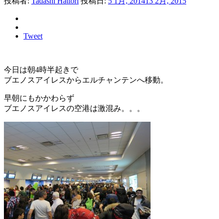
投稿者:
Tadashi Hattori
投稿日:
5 1月, 2014
13 2月, 2015
Tweet
今日は朝4時半起きで
ブエノスアイレスからエルチャンテンへ移動。
早朝にもかかわらず
ブエノスアイレスの空港は激混み。。。