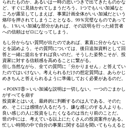
られたものか、あるいは一時の思いつきで出てきたものかな
ど、すぐに見抜かれてしまうだろう。1つでもいい加減なと
ころが露呈してしまえば、事業計画全体がいい加減だという
烙印を押されてしまうこととなる。99％完璧なものであって
も、1％いい加減な部分があれば、その説明を行った経営者
への信頼はゼロになってしまう。
もし分からない質問が出たのであれば、素直に分からないこ
とを認めよう。その質問については、後日追加資料として回
答と一緒に提出をすれば良いのだ。そうした姿勢こそが、投
資家に対する信頼感を高めることに繋がる。
但し当然ながら、全ての質問に「分かりません」と答えてい
たのではいけない。考えられるだけの想定質問は、あらかじ
めきちんと答えられるように準備しておく必要があるのだ。
＜POINT⑧＞いい加減な説明は一切しない。一つのごまかし
がすべてを崩す
投資家とはいえ、最終的に判断するのは人である。そのた
め、そこには感情が入るだろう。嫌な感じのする人よりも、
良い感じの人に投資をしたくなるのは当たり前のことだ。
世の中には、考えている以上にたくさんの投資案件がある。
忙しい時間の中で自分の事業に関する話を聞いてもらえると