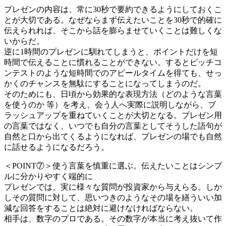
プレゼンの内容は、常に30秒で要約できるようにしておくこ
とが大切である。なぜならまず伝えたいことを30秒で的確に
伝えられれば、そこから話を膨らませていくことは難しくな
いからだ。
逆に1時間のプレゼンに馴れてしまうと、ポイントだけを短
時間で伝えることに慣れることができない。するとピッチコ
ンテストのような短時間でのアピールタイムを得ても、せっ
かくのチャンスを無駄にすることになってしまうのだ。
そのためにも、日頃から効果的な表現方法（どのような言葉
を使うのか 等）を考え、会う人へ実際に説明しながら、ブ
ラッシュアップを重ねていくことが大切となる。プレゼン用
の言葉ではなく、いつでも自分の言葉としてそうした語句が
自然と口から出てくるようになれば、プレゼンの場でも自然
に話せるようになるだろう。
＜POINT⑦＞使う言葉を慎重に選ぶ。伝えたいことはシンプ
ルに分かりやすく端的に
プレゼンでは、実に様々な質問が投資家から与えらる。しか
しその質問に対して、思いつきのようなその場を繕ういい加
減な回答をすることは絶対に避けなければならない。
相手は、数字のプロである。その数字が本当に考え抜いて作