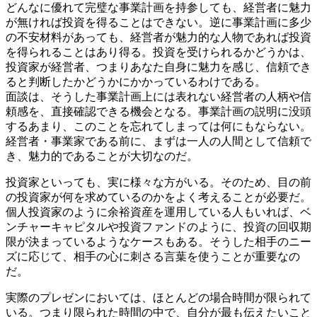
どんなに優れて完璧な事業計画を持参しても、経営者に魅力
が無ければ投資を得ることはできない。逆に事業計画に多少
の不安材料があっても、経営者が魅力的な人物であれば投資
を得られることはあり得る。投資を受けられるかどうかは、
投資家が経営者、つまりあなた自身に魅力を感じ、信頼でき
ると判断したかどうかにかかっているわけである。
面談は、そうした事業計画上には表れない経営者の人柄や信
頼感を、直接確認できる機会となる。事業計画の説明に没頭
するあまり、このことを忘れてしまっては何にもならない。
経営者・事業家である前に、まずは一人の人間として信頼で
き、魅力的であることが大切なのだ。
投資家といっても、実に様々な方がいる。そのため、目の前
の投資家が何を求めているのかをよく考えることが必要だ。
個人投資家のように余裕資産を運用している人もいれば、ベ
ンチャーキャピタルや投資ファンドのように、投資の回収期
限が決まっているようなケースもある。そうした相手のニー
ズに応じて、相手の心に刺さる言葉を使うことが重要なの
だ。
実際のプレゼンにおいては、ほとんどの場合時間が限られて
いる。つまり限られた時間の中で、自分が最も伝えたいこと