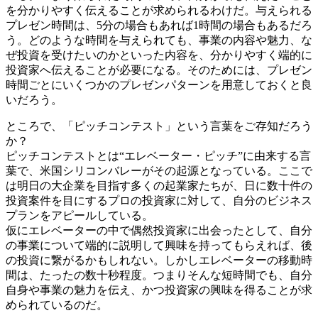
を分かりやすく伝えることが求められるわけだ。与えられる
プレゼン時間は、5分の場合もあれば1時間の場合もあるだろ
う。どのような時間を与えられても、事業の内容や魅力、な
ぜ投資を受けたいのかといった内容を、分かりやすく端的に
投資家へ伝えることが必要になる。そのためには、プレゼン
時間ごとにいくつかのプレゼンパターンを用意しておくと良
いだろう。
ところで、「ピッチコンテスト」という言葉をご存知だろう
か？
ピッチコンテストとは“エレベーター・ピッチ”に由来する言
葉で、米国シリコンバレーがその起源となっている。ここで
は明日の大企業を目指す多くの起業家たちが、日に数十件の
投資案件を目にするプロの投資家に対して、自分のビジネス
プランをアピールしている。
仮にエレベーターの中で偶然投資家に出会ったとして、自分
の事業について端的に説明して興味を持ってもらえれば、後
の投資に繋がるかもしれない。しかしエレベーターの移動時
間は、たったの数十秒程度。つまりそんな短時間でも、自分
自身や事業の魅力を伝え、かつ投資家の興味を得ることが求
められているのだ。