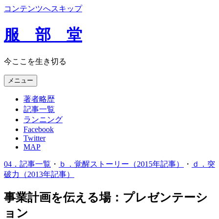
コンテンツへスキップ
服 部 堂
今ここを生き切る
メニュー
著者略歴
記事一覧
ランニング
Facebook
Twitter
MAP
04．記事一覧
・
ｂ．覚醒ストーリー（2015年記事）
・
ｄ．突
破力（2013年記事）
事業計画を伝える場：プレゼンテーシ
ョン