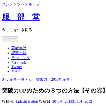
コンテンツへスキップ
服 部 堂
今ここを生き切る
メニュー
著者略歴
記事一覧
ランニング
Facebook
Twitter
MAP
04．記事一覧
・
ｄ．突破力（2013年記事）
突破力UPのための８つの方法【その④
投稿者:
Tadashi Hattori
投稿日:
30 1月, 2013
31 1月, 2013