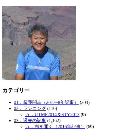
カテゴリー
01．超我開志（2017~8年記事）
(203)
02．ランニング
(110)
ａ．UTMF2014＆STY2013
(9)
03．過去の記事
(1,162)
ａ．志を開く（2016年記事）
(69)