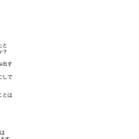
たと
か？
み出す
ごしで
ことは
合は
います。