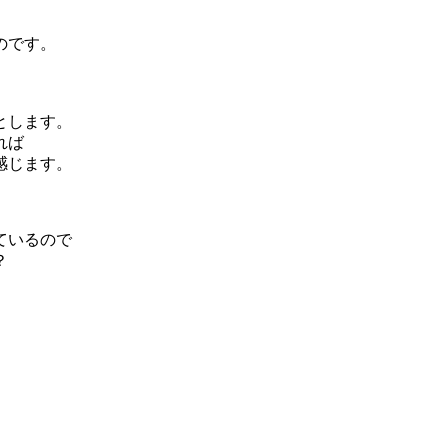
のです。
とします。
れば
感じます。
ているので
？