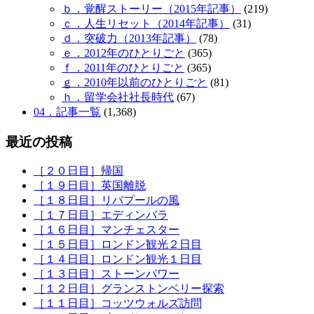
ｂ．覚醒ストーリー（2015年記事）
(219)
ｃ．人生リセット（2014年記事）
(31)
ｄ．突破力（2013年記事）
(78)
ｅ．2012年のひとりごと
(365)
ｆ．2011年のひとりごと
(365)
ｇ．2010年以前のひとりごと
(81)
ｈ．留学会社社長時代
(67)
04．記事一覧
(1,368)
最近の投稿
［２０日目］帰国
［１９日目］英国離脱
［１８日目］リバプールの風
［１７日目］エディンバラ
［１６日目］マンチェスター
［１５日目］ロンドン観光２日目
［１４日目］ロンドン観光１日目
［１３日目］ストーンパワー
［１２日目］グランストンベリー探索
［１１日目］コッツウォルズ訪問