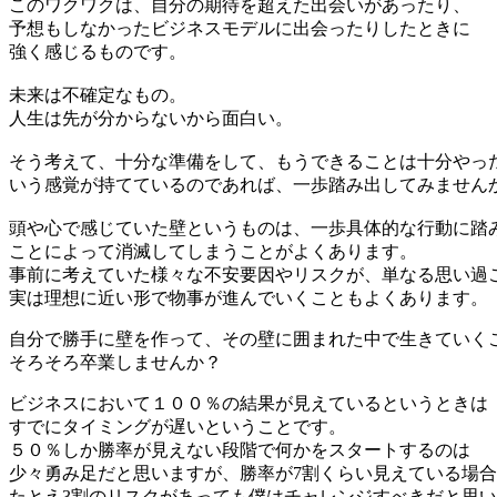
このワクワクは、自分の期待を超えた出会いがあったり、
予想もしなかったビジネスモデルに出会ったりしたときに
強く感じるものです。
未来は不確定なもの。
人生は先が分からないから面白い。
そう考えて、十分な準備をして、もうできることは十分やっ
いう感覚が持てているのであれば、一歩踏み出してみません
頭や心で感じていた壁というものは、一歩具体的な行動に踏
ことによって消滅してしまうことがよくあります。
事前に考えていた様々な不安要因やリスクが、単なる思い過
実は理想に近い形で物事が進んでいくこともよくあります。
自分で勝手に壁を作って、その壁に囲まれた中で生きていく
そろそろ卒業しませんか？
ビジネスにおいて１００％の結果が見えているというときは
すでにタイミングが遅いということです。
５０％しか勝率が見えない段階で何かをスタートするのは
少々勇み足だと思いますが、勝率が7割くらい見えている場
たとえ3割のリスクがあっても僕はチャレンジすべきだと思