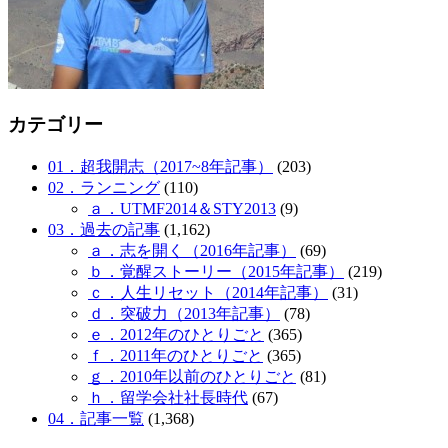
カテゴリー
01．超我開志（2017~8年記事）
(203)
02．ランニング
(110)
ａ．UTMF2014＆STY2013
(9)
03．過去の記事
(1,162)
ａ．志を開く（2016年記事）
(69)
ｂ．覚醒ストーリー（2015年記事）
(219)
ｃ．人生リセット（2014年記事）
(31)
ｄ．突破力（2013年記事）
(78)
ｅ．2012年のひとりごと
(365)
ｆ．2011年のひとりごと
(365)
ｇ．2010年以前のひとりごと
(81)
ｈ．留学会社社長時代
(67)
04．記事一覧
(1,368)