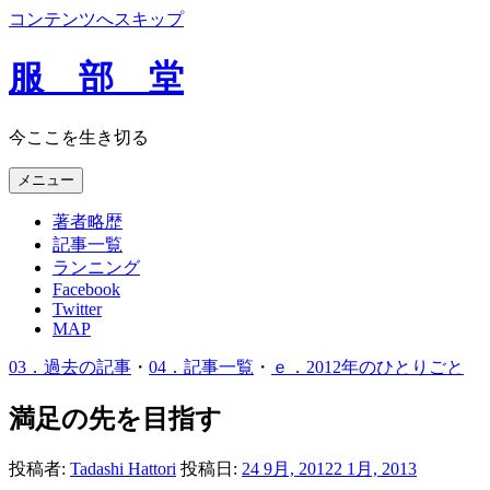
コンテンツへスキップ
服 部 堂
今ここを生き切る
メニュー
著者略歴
記事一覧
ランニング
Facebook
Twitter
MAP
03．過去の記事
・
04．記事一覧
・
ｅ．2012年のひとりごと
満足の先を目指す
投稿者:
Tadashi Hattori
投稿日:
24 9月, 2012
2 1月, 2013