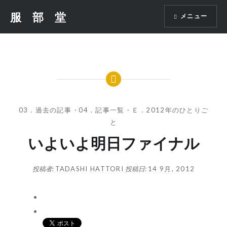
コ
服 部 堂
メニュー
ン
テ
ン
ツ
へ
ス
キ
ッ
03．過去の記事
・
04．記事一覧
・
Ｅ．2012年のひとりご
プ
と
いよいよ明日ファイナル
投稿者:
TADASHI HATTORI
投稿日:
14 9月, 2012