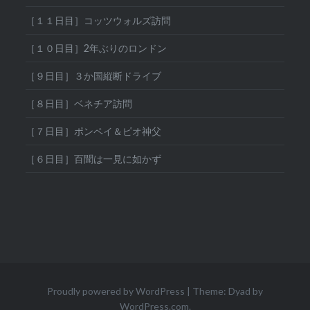
［１１日目］コッツウォルズ訪問
［１０日目］2年ぶりのロンドン
［９日目］３か国縦断ドライブ
［８日目］ベネチア訪問
［７日目］ポンペイ＆ピオ神父
［６日目］百聞は一見に如かず
Proudly powered by WordPress
|
Theme: Dyad by
WordPress.com
.