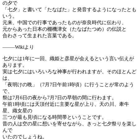
の夕で
「七夕」と書いて「たなばた」と発音するようになったとも
いう。
元来、中国での行事であったものが奈良時代に伝わり、
元からあった日本の棚機津女（たなばたつめ）の伝説と
合わさって生まれた言葉である。
——–Wikiより
七夕には1年に一回、織姫と彦星が会えるという言い伝えが
あります。
実は七夕にはいろいろな神事が行われますが、そのほとんど
は、
「夜明けの晩」（7月7日午前1時頃）に行うことが常のよう
で、
祭は7月6日の夜から7月7日の早朝の間に行わます。
午前1時頃には天頂付近に主要な星が上り、天の川、牽牛
星、織女星の
三つが最も見頃になる時間帯ということです。
昔の人は空の星に想いを寄せながら、きっと七夕祭りを楽し
んで
いたのでしょうね。