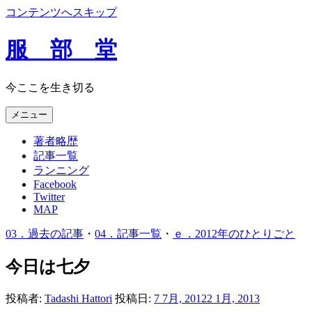
コンテンツへスキップ
服 部 堂
今ここを生き切る
メニュー
著者略歴
記事一覧
ランニング
Facebook
Twitter
MAP
03．過去の記事
・
04．記事一覧
・
ｅ．2012年のひとりごと
今日は七夕
投稿者:
Tadashi Hattori
投稿日:
7 7月, 2012
2 1月, 2013