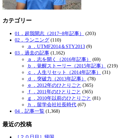
カテゴリー
01．超我開志（2017~8年記事）
(203)
02．ランニング
(110)
ａ．UTMF2014＆STY2013
(9)
03．過去の記事
(1,162)
ａ．志を開く（2016年記事）
(69)
ｂ．覚醒ストーリー（2015年記事）
(219)
ｃ．人生リセット（2014年記事）
(31)
ｄ．突破力（2013年記事）
(78)
ｅ．2012年のひとりごと
(365)
ｆ．2011年のひとりごと
(365)
ｇ．2010年以前のひとりごと
(81)
ｈ．留学会社社長時代
(67)
04．記事一覧
(1,368)
最近の投稿
［２０日目］帰国