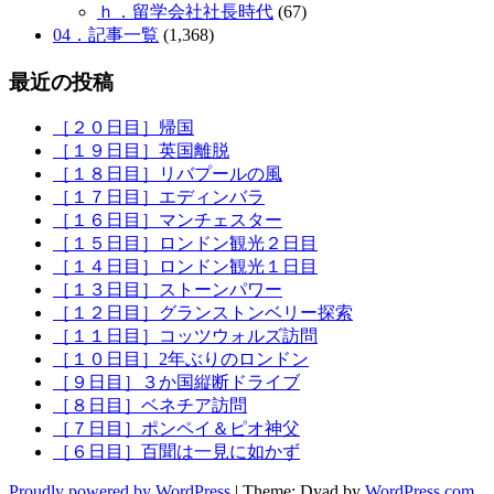
ｈ．留学会社社長時代
(67)
04．記事一覧
(1,368)
最近の投稿
［２０日目］帰国
［１９日目］英国離脱
［１８日目］リバプールの風
［１７日目］エディンバラ
［１６日目］マンチェスター
［１５日目］ロンドン観光２日目
［１４日目］ロンドン観光１日目
［１３日目］ストーンパワー
［１２日目］グランストンベリー探索
［１１日目］コッツウォルズ訪問
［１０日目］2年ぶりのロンドン
［９日目］３か国縦断ドライブ
［８日目］ベネチア訪問
［７日目］ポンペイ＆ピオ神父
［６日目］百聞は一見に如かず
Proudly powered by WordPress
|
Theme: Dyad by
WordPress.com
.