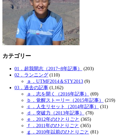
カテゴリー
01．超我開志（2017~8年記事）
(203)
02．ランニング
(110)
ａ．UTMF2014＆STY2013
(9)
03．過去の記事
(1,162)
ａ．志を開く（2016年記事）
(69)
ｂ．覚醒ストーリー（2015年記事）
(219)
ｃ．人生リセット（2014年記事）
(31)
ｄ．突破力（2013年記事）
(78)
ｅ．2012年のひとりごと
(365)
ｆ．2011年のひとりごと
(365)
ｇ．2010年以前のひとりごと
(81)