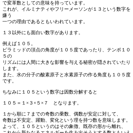
で変革数としての意味を持っています。
これが、イルミナティやフリーメーソンが１３という数字を
嫌う
一つの理由であるともいわれています。
１３以外にも面白い数字があります。
例えば１０５。
ピラミッドの頂点の角度が１０５度であったり、テンポ１０
５の
リズムには人間に大きな影響を与える秘密が隠されていたり
します。
また、水の分子の酸素原子と水素原子の作る角度も１０５度
です。
ちなみに１０５という数字は因数分解すると
１０５＝１×３×５×７ となります。
１から順に７までの奇数の乗数、偶数が安定に対して、
奇数は不安定、躍動、変化という理を持つ数を意味します。
よって、１０５というのはその象徴、既存の形から離れ、
これから新たなるエネルギーを生み出そうとする数ともいえ