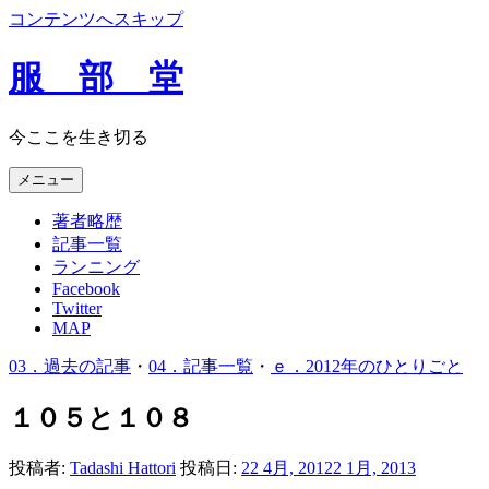
コンテンツへスキップ
服 部 堂
今ここを生き切る
メニュー
著者略歴
記事一覧
ランニング
Facebook
Twitter
MAP
03．過去の記事
・
04．記事一覧
・
ｅ．2012年のひとりごと
１０５と１０８
投稿者:
Tadashi Hattori
投稿日:
22 4月, 2012
2 1月, 2013