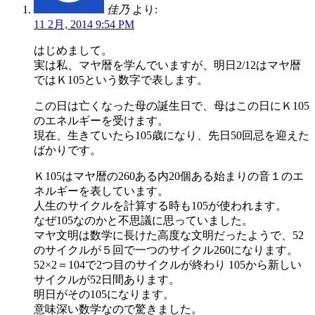
佳乃
より:
11 2月, 2014 9:54 PM
はじめまして。
実は私、マヤ暦を学んでいますが、明日2/12はマヤ暦
ではＫ105という数字で表します。
この日は亡くなった母の誕生日で、母はこの日にＫ105
のエネルギーを受けます。
現在、生きていたら105歳になり、先日50回忌を迎えた
ばかりです。
Ｋ105はマヤ暦の260ある内20個ある始まりの音１のエ
ネルギーを表しています。
人生のサイクルを計算する時も105が使われます。
なぜ105なのかと不思議に思っていました。
マヤ文明は数学に長けた高度な文明だったようで、52
のサイクルが５回で一つのサイクル260になります。
52×2＝104で2つ目のサイクルが終わり 105から新しい
サイクルが52日間あります。
明日がその105になります。
意味深い数学なので驚きました。