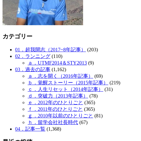
カテゴリー
01．超我開志（2017~8年記事）
(203)
02．ランニング
(110)
ａ．UTMF2014＆STY2013
(9)
03．過去の記事
(1,162)
ａ．志を開く（2016年記事）
(69)
ｂ．覚醒ストーリー（2015年記事）
(219)
ｃ．人生リセット（2014年記事）
(31)
ｄ．突破力（2013年記事）
(78)
ｅ．2012年のひとりごと
(365)
ｆ．2011年のひとりごと
(365)
ｇ．2010年以前のひとりごと
(81)
ｈ．留学会社社長時代
(67)
04．記事一覧
(1,368)