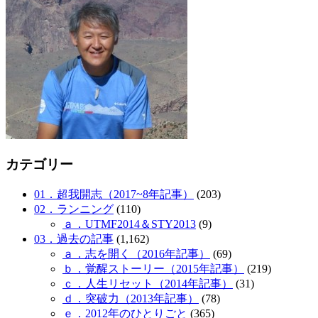
カテゴリー
01．超我開志（2017~8年記事）
(203)
02．ランニング
(110)
ａ．UTMF2014＆STY2013
(9)
03．過去の記事
(1,162)
ａ．志を開く（2016年記事）
(69)
ｂ．覚醒ストーリー（2015年記事）
(219)
ｃ．人生リセット（2014年記事）
(31)
ｄ．突破力（2013年記事）
(78)
ｅ．2012年のひとりごと
(365)