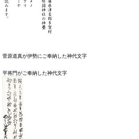
菅原道真が伊勢にご奉納した神代文字
平将門がご奉納した神代文字