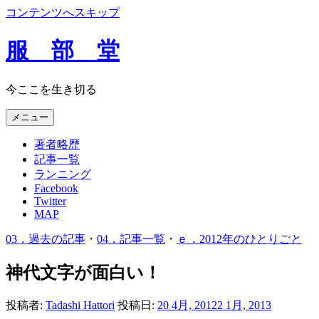
コンテンツへスキップ
服 部 堂
今ここを生き切る
メニュー
著者略歴
記事一覧
ランニング
Facebook
Twitter
MAP
03．過去の記事
・
04．記事一覧
・
ｅ．2012年のひとりごと
神代文字が面白い！
投稿者:
Tadashi Hattori
投稿日:
20 4月, 2012
2 1月, 2013