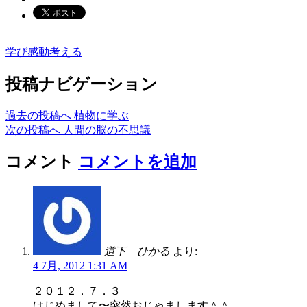
学び
感動
考える
投稿ナビゲーション
過去の投稿へ
植物に学ぶ
次の投稿へ
人間の脳の不思議
コメント
コメントを追加
道下 ひかる
より:
4 7月, 2012 1:31 AM
２０１２．７．３
はじめまして〜突然おじゃまします＾＾