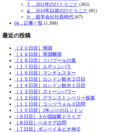
ｆ．2011年のひとりごと
(365)
ｇ．2010年以前のひとりごと
(81)
ｈ．留学会社社長時代
(67)
04．記事一覧
(1,368)
最近の投稿
［２０日目］帰国
［１９日目］英国離脱
［１８日目］リバプールの風
［１７日目］エディンバラ
［１６日目］マンチェスター
［１５日目］ロンドン観光２日目
［１４日目］ロンドン観光１日目
［１３日目］ストーンパワー
［１２日目］グランストンベリー探索
［１１日目］コッツウォルズ訪問
［１０日目］2年ぶりのロンドン
［９日目］３か国縦断ドライブ
［８日目］ベネチア訪問
［７日目］ポンペイ＆ピオ神父