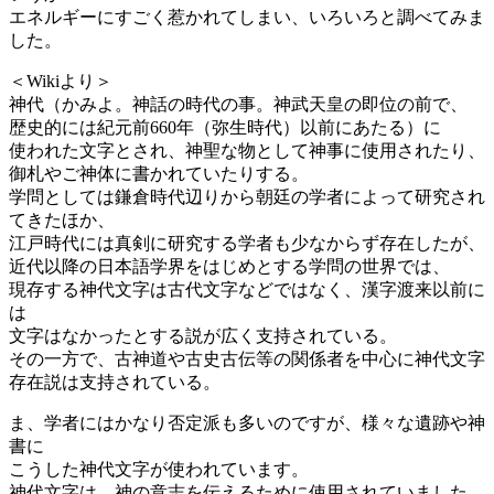
エネルギーにすごく惹かれてしまい、いろいろと調べてみま
した。
＜Wikiより＞
神代（かみよ。神話の時代の事。神武天皇の即位の前で、
歴史的には紀元前660年（弥生時代）以前にあたる）に
使われた文字とされ、神聖な物として神事に使用されたり、
御札やご神体に書かれていたりする。
学問としては鎌倉時代辺りから朝廷の学者によって研究され
てきたほか、
江戸時代には真剣に研究する学者も少なからず存在したが、
近代以降の日本語学界をはじめとする学問の世界では、
現存する神代文字は古代文字などではなく、漢字渡来以前に
は
文字はなかったとする説が広く支持されている。
その一方で、古神道や古史古伝等の関係者を中心に神代文字
存在説は支持されている。
ま、学者にはかなり否定派も多いのですが、様々な遺跡や神
書に
こうした神代文字が使われています。
神代文字は、神の意志を伝えるために使用されていました