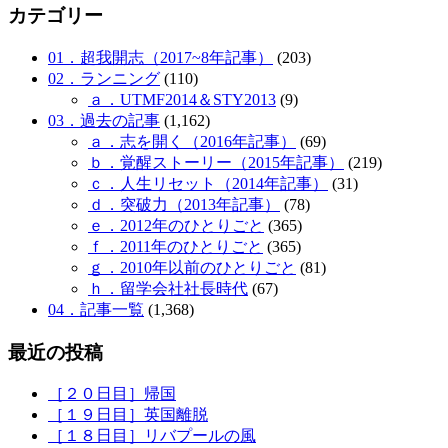
カテゴリー
01．超我開志（2017~8年記事）
(203)
02．ランニング
(110)
ａ．UTMF2014＆STY2013
(9)
03．過去の記事
(1,162)
ａ．志を開く（2016年記事）
(69)
ｂ．覚醒ストーリー（2015年記事）
(219)
ｃ．人生リセット（2014年記事）
(31)
ｄ．突破力（2013年記事）
(78)
ｅ．2012年のひとりごと
(365)
ｆ．2011年のひとりごと
(365)
ｇ．2010年以前のひとりごと
(81)
ｈ．留学会社社長時代
(67)
04．記事一覧
(1,368)
最近の投稿
［２０日目］帰国
［１９日目］英国離脱
［１８日目］リバプールの風