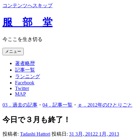
コンテンツへスキップ
服 部 堂
今ここを生き切る
メニュー
著者略歴
記事一覧
ランニング
Facebook
Twitter
MAP
03．過去の記事
・
04．記事一覧
・
ｅ．2012年のひとりごと
今日で３月も終了！
投稿者:
Tadashi Hattori
投稿日:
31 3月, 2012
2 1月, 2013