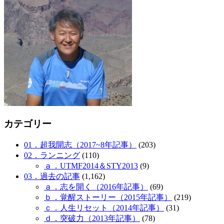
カテゴリー
01．超我開志（2017~8年記事）
(203)
02．ランニング
(110)
ａ．UTMF2014＆STY2013
(9)
03．過去の記事
(1,162)
ａ．志を開く（2016年記事）
(69)
ｂ．覚醒ストーリー（2015年記事）
(219)
ｃ．人生リセット（2014年記事）
(31)
ｄ．突破力（2013年記事）
(78)