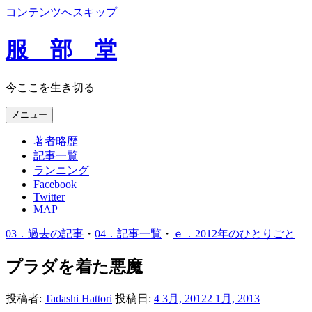
コンテンツへスキップ
服 部 堂
今ここを生き切る
メニュー
著者略歴
記事一覧
ランニング
Facebook
Twitter
MAP
03．過去の記事
・
04．記事一覧
・
ｅ．2012年のひとりごと
プラダを着た悪魔
投稿者:
Tadashi Hattori
投稿日:
4 3月, 2012
2 1月, 2013