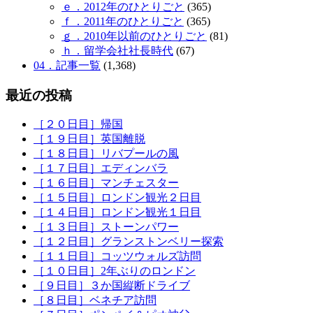
ｅ．2012年のひとりごと
(365)
ｆ．2011年のひとりごと
(365)
ｇ．2010年以前のひとりごと
(81)
ｈ．留学会社社長時代
(67)
04．記事一覧
(1,368)
最近の投稿
［２０日目］帰国
［１９日目］英国離脱
［１８日目］リバプールの風
［１７日目］エディンバラ
［１６日目］マンチェスター
［１５日目］ロンドン観光２日目
［１４日目］ロンドン観光１日目
［１３日目］ストーンパワー
［１２日目］グランストンベリー探索
［１１日目］コッツウォルズ訪問
［１０日目］2年ぶりのロンドン
［９日目］３か国縦断ドライブ
［８日目］ベネチア訪問