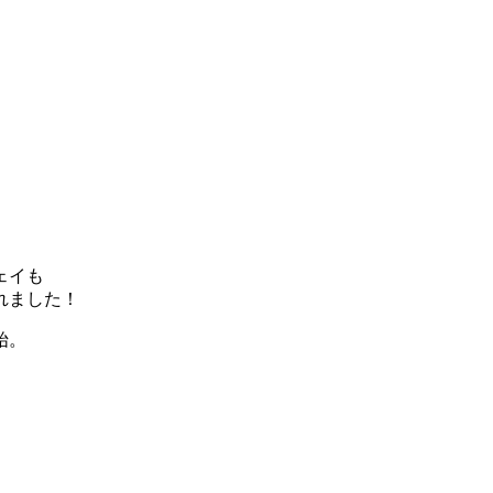
ェイも
れました！
始。