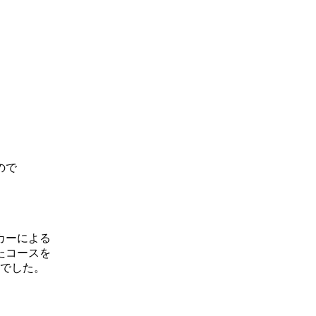
ので
、
カーによる
たコースを
的でした。