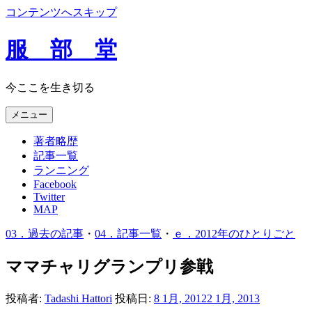
コンテンツへスキップ
服 部 堂
今ここを生き切る
メニュー
著者略歴
記事一覧
ランニング
Facebook
Twitter
MAP
03．過去の記事
・
04．記事一覧
・
ｅ．2012年のひとりごと
ママチャリグランプリ参戦
投稿者:
Tadashi Hattori
投稿日:
8 1月, 2012
2 1月, 2013