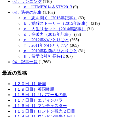
02．ランニング
(110)
ａ．UTMF2014＆STY2013
(9)
03．過去の記事
(1,162)
ａ．志を開く（2016年記事）
(69)
ｂ．覚醒ストーリー（2015年記事）
(219)
ｃ．人生リセット（2014年記事）
(31)
ｄ．突破力（2013年記事）
(78)
ｅ．2012年のひとりごと
(365)
ｆ．2011年のひとりごと
(365)
ｇ．2010年以前のひとりごと
(81)
ｈ．留学会社社長時代
(67)
04．記事一覧
(1,368)
最近の投稿
［２０日目］帰国
［１９日目］英国離脱
［１８日目］リバプールの風
［１７日目］エディンバラ
［１６日目］マンチェスター
［１５日目］ロンドン観光２日目
［１４日目］ロンドン観光１日目