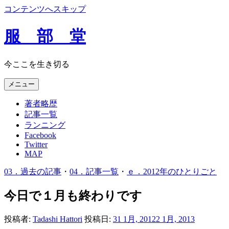
コンテンツへスキップ
服 部 堂
今ここを生き切る
メニュー
著者略歴
記事一覧
ランニング
Facebook
Twitter
MAP
03．過去の記事
・
04．記事一覧
・
ｅ．2012年のひとりごと
今日で１月も終わりです
投稿者:
Tadashi Hattori
投稿日:
31 1月, 2012
2 1月, 2013