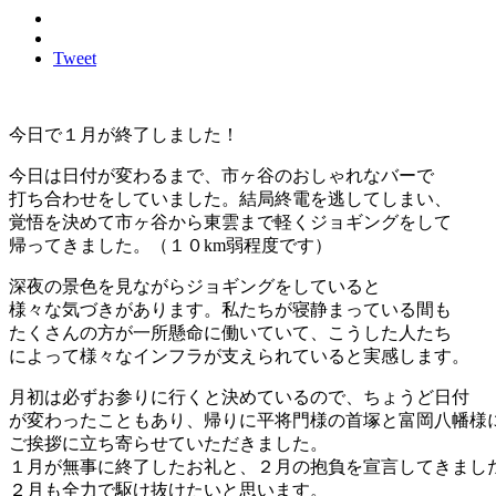
Tweet
今日で１月が終了しました！
今日は日付が変わるまで、市ヶ谷のおしゃれなバーで
打ち合わせをしていました。結局終電を逃してしまい、
覚悟を決めて市ヶ谷から東雲まで軽くジョギングをして
帰ってきました。（１０km弱程度です）
深夜の景色を見ながらジョギングをしていると
様々な気づきがあります。私たちが寝静まっている間も
たくさんの方が一所懸命に働いていて、こうした人たち
によって様々なインフラが支えられていると実感します。
月初は必ずお参りに行くと決めているので、ちょうど日付
が変わったこともあり、帰りに平将門様の首塚と富岡八幡様
ご挨拶に立ち寄らせていただきました。
１月が無事に終了したお礼と、２月の抱負を宣言してきまし
２月も全力で駆け抜けたいと思います。