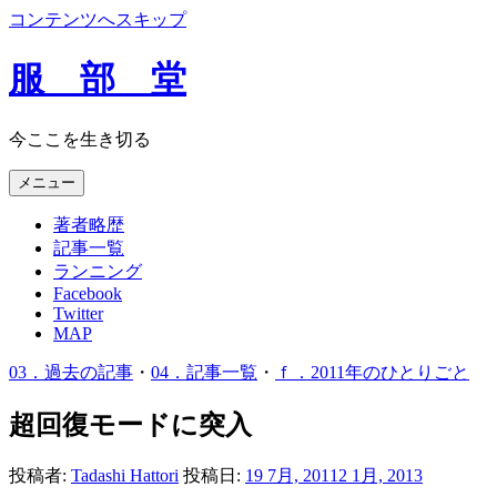
コンテンツへスキップ
服 部 堂
今ここを生き切る
メニュー
著者略歴
記事一覧
ランニング
Facebook
Twitter
MAP
03．過去の記事
・
04．記事一覧
・
ｆ．2011年のひとりごと
超回復モードに突入
投稿者:
Tadashi Hattori
投稿日:
19 7月, 2011
2 1月, 2013