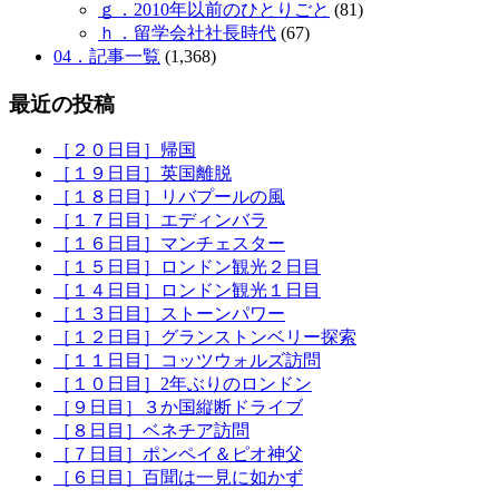
ｇ．2010年以前のひとりごと
(81)
ｈ．留学会社社長時代
(67)
04．記事一覧
(1,368)
最近の投稿
［２０日目］帰国
［１９日目］英国離脱
［１８日目］リバプールの風
［１７日目］エディンバラ
［１６日目］マンチェスター
［１５日目］ロンドン観光２日目
［１４日目］ロンドン観光１日目
［１３日目］ストーンパワー
［１２日目］グランストンベリー探索
［１１日目］コッツウォルズ訪問
［１０日目］2年ぶりのロンドン
［９日目］３か国縦断ドライブ
［８日目］ベネチア訪問
［７日目］ポンペイ＆ピオ神父
［６日目］百聞は一見に如かず