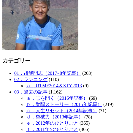
カテゴリー
01．超我開志（2017~8年記事）
(203)
02．ランニング
(110)
ａ．UTMF2014＆STY2013
(9)
03．過去の記事
(1,162)
ａ．志を開く（2016年記事）
(69)
ｂ．覚醒ストーリー（2015年記事）
(219)
ｃ．人生リセット（2014年記事）
(31)
ｄ．突破力（2013年記事）
(78)
ｅ．2012年のひとりごと
(365)
ｆ．2011年のひとりごと
(365)