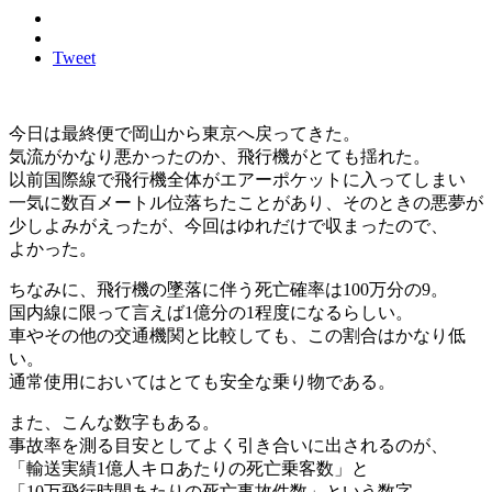
Tweet
今日は最終便で岡山から東京へ戻ってきた。
気流がかなり悪かったのか、飛行機がとても揺れた。
以前国際線で飛行機全体がエアーポケットに入ってしまい
一気に数百メートル位落ちたことがあり、そのときの悪夢が
少しよみがえったが、今回はゆれだけで収まったので、
よかった。
ちなみに、飛行機の墜落に伴う死亡確率は100万分の9。
国内線に限って言えば1億分の1程度になるらしい。
車やその他の交通機関と比較しても、この割合はかなり低
い。
通常使用においてはとても安全な乗り物である。
また、こんな数字もある。
事故率を測る目安としてよく引き合いに出されるのが、
「輸送実績1億人キロあたりの死亡乗客数」と
「10万飛行時間あたりの死亡事故件数」という数字。