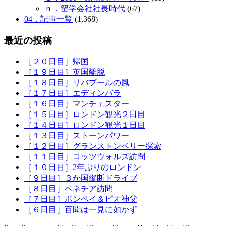
ｈ．留学会社社長時代
(67)
04．記事一覧
(1,368)
最近の投稿
［２０日目］帰国
［１９日目］英国離脱
［１８日目］リバプールの風
［１７日目］エディンバラ
［１６日目］マンチェスター
［１５日目］ロンドン観光２日目
［１４日目］ロンドン観光１日目
［１３日目］ストーンパワー
［１２日目］グランストンベリー探索
［１１日目］コッツウォルズ訪問
［１０日目］2年ぶりのロンドン
［９日目］３か国縦断ドライブ
［８日目］ベネチア訪問
［７日目］ポンペイ＆ピオ神父
［６日目］百聞は一見に如かず