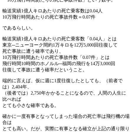
輸送実績1億人キロあたりの死亡乗客数は0.04人
10万飛行時間あたりの死亡事故件数＝0.07件
であるらしい。
輸送実績1億人キロあたりの死亡乗客数「0.04人」とは
東京─ニューヨーク間約1万キロを12万5,000回往復して
死亡事故に遭う確率であり、
10万飛行時間あたりの死亡事故件数「0.07件」とは
飛行時間10時間のホノルル─福岡の飛行を14万3,000回
往復して事故に遭う確率だということ。
端的に言えば、仮に週に1度往復したとしても、（前者で
は）2,404年、
（後者では）2,750年かかることになるので、人間の人生に
比べれば
とても小さな確率である。
確かに一度有事となってしまった場合の死亡率は飛行機の場
合は
とても高い。だが、実際に有事となる確立が上記の通り限り