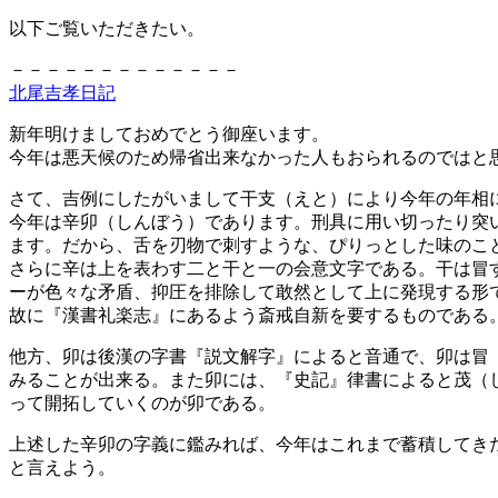
以下ご覧いただきたい。
－－－－－－－－－－－－－
北尾吉孝日記
新年明けましておめでとう御座います。
今年は悪天候のため帰省出来なかった人もおられるのではと
さて、吉例にしたがいまして干支（えと）により今年の年相
今年は辛卯（しんぼう）であります。刑具に用い切ったり突
ます。だから、舌を刃物で刺すような、ぴりっとした味のこ
さらに辛は上を表わす二と干と一の会意文字である。干は冒
ーが色々な矛盾、抑圧を排除して敢然として上に発現する形
故に『漢書礼楽志』にあるよう斎戒自新を要するものである
他方、卯は後漢の字書『説文解字』によると音通で、卯は冒
みることが出来る。また卯には、『史記』律書によると茂（
って開拓していくのが卯である。
上述した辛卯の字義に鑑みれば、今年はこれまで蓄積してき
と言えよう。