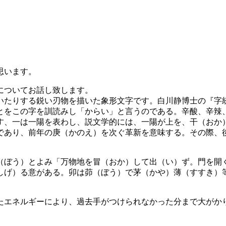
思います。
についてお話し致します。
いたりする鋭い刃物を描いた象形文字です。白川静博士の『字
とをこの字を訓読みし「からい」と言うのである。辛酸、辛辣
す、一は一陽を表わし、説文学的には、一陽が上を、干（おか
であり、前年の庚（かのえ）を次ぐ革新を意味する。その際、
。
（ぼう）とよみ「万物地を冒（おか）して出（い）ず。門を開
しげ）る意がある。卯は茆（ぼう）で茅（かや）薄（すすき）
たエネルギーにより、過去手がつけられなかった分まで大がか