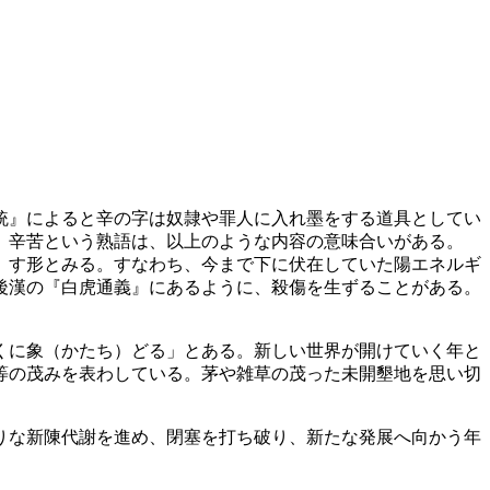
統』によると辛の字は奴隷や罪人に入れ墨をする道具としてい
、辛苦という熟語は、以上のような内容の意味合いがある。
）す形とみる。すなわち、今まで下に伏在していた陽エネルギ
後漢の『白虎通義』にあるように、殺傷を生ずることがある。
くに象（かたち）どる」とある。新しい世界が開けていく年と
等の茂みを表わしている。茅や雑草の茂った未開墾地を思い切
りな新陳代謝を進め、閉塞を打ち破り、新たな発展へ向かう年