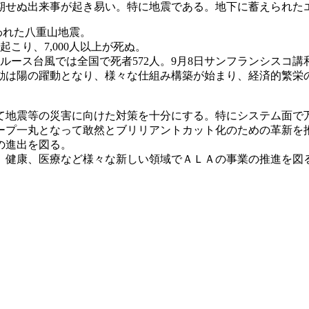
期せぬ出来事が起き易い。特に地震である。地下に蓄えられた
といわれた八重山地震。
起こり、7,000人以上が死ぬ。
陸したルース台風では全国で死者572人。9月8日サンフランシ
は陽の躍動となり、様々な仕組み構築が始まり、経済的繁栄の道
て地震等の災害に向けた対策を十分にする。特にシステム面で
ープ一丸となって敢然とブリリアントカット化のための革新を
の進出を図る。
、健康、医療など様々な新しい領域でＡＬＡの事業の推進を図