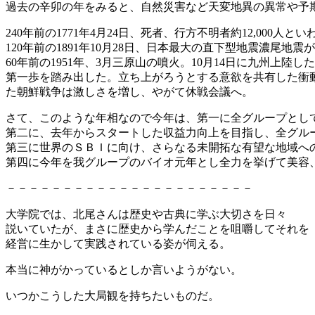
過去の辛卯の年をみると、自然災害など天変地異の異常や予
240年前の1771年4月24日、死者、行方不明者約12,000人
120年前の1891年10月28日、日本最大の直下型地震濃尾地震が
60年前の1951年、3月三原山の噴火。10月14日に九州上
第一歩を踏み出した。立ち上がろうとする意欲を共有した衝動
た朝鮮戦争は激しさを増し、やがて休戦会議へ。
さて、このような年相なので今年は、第一に全グループとし
第二に、去年からスタートした収益力向上を目指し、全グル
第三に世界のＳＢＩに向け、さらなる未開拓な有望な地域へ
第四に今年を我グループのバイオ元年とし全力を挙げて美容
－－－－－－－－－－－－－－－－－－－－－－
大学院では、北尾さんは歴史や古典に学ぶ大切さを日々
説いていたが、まさに歴史から学んだことを咀嚼してそれを
経営に生かして実践されている姿が伺える。
本当に神がかっているとしか言いようがない。
いつかこうした大局観を持ちたいものだ。