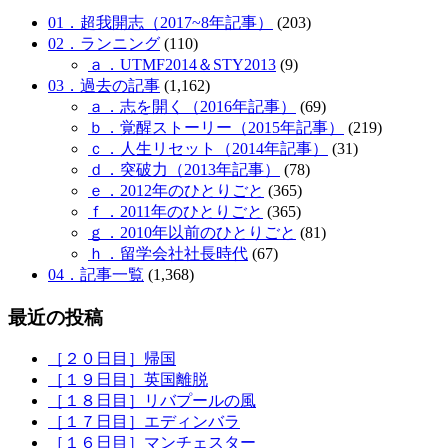
01．超我開志（2017~8年記事）
(203)
02．ランニング
(110)
ａ．UTMF2014＆STY2013
(9)
03．過去の記事
(1,162)
ａ．志を開く（2016年記事）
(69)
ｂ．覚醒ストーリー（2015年記事）
(219)
ｃ．人生リセット（2014年記事）
(31)
ｄ．突破力（2013年記事）
(78)
ｅ．2012年のひとりごと
(365)
ｆ．2011年のひとりごと
(365)
ｇ．2010年以前のひとりごと
(81)
ｈ．留学会社社長時代
(67)
04．記事一覧
(1,368)
最近の投稿
［２０日目］帰国
［１９日目］英国離脱
［１８日目］リバプールの風
［１７日目］エディンバラ
［１６日目］マンチェスター