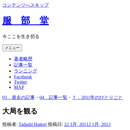
コンテンツへスキップ
服 部 堂
今ここを生き切る
メニュー
著者略歴
記事一覧
ランニング
Facebook
Twitter
MAP
03．過去の記事
・
04．記事一覧
・
ｆ．2011年のひとりごと
大局を観る
投稿者:
Tadashi Hattori
投稿日:
22 3月, 2011
2 1月, 2013