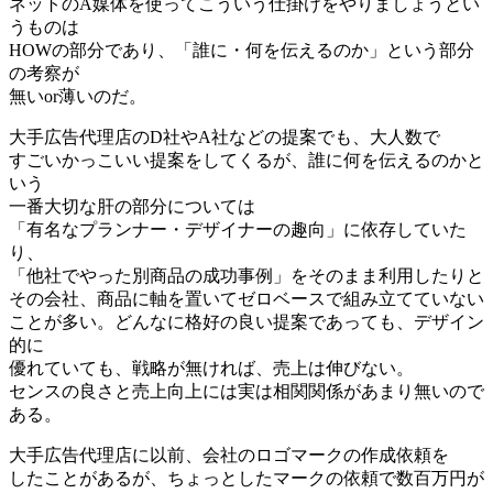
ネットのA媒体を使ってこういう仕掛けをやりましょうとい
うものは
HOWの部分であり、「誰に・何を伝えるのか」という部分
の考察が
無いor薄いのだ。
大手広告代理店のD社やA社などの提案でも、大人数で
すごいかっこいい提案をしてくるが、誰に何を伝えるのかと
いう
一番大切な肝の部分については
「有名なプランナー・デザイナーの趣向」に依存していた
り、
「他社でやった別商品の成功事例」をそのまま利用したりと
その会社、商品に軸を置いてゼロベースで組み立てていない
ことが多い。どんなに格好の良い提案であっても、デザイン
的に
優れていても、戦略が無ければ、売上は伸びない。
センスの良さと売上向上には実は相関関係があまり無いので
ある。
大手広告代理店に以前、会社のロゴマークの作成依頼を
したことがあるが、ちょっとしたマークの依頼で数百万円が