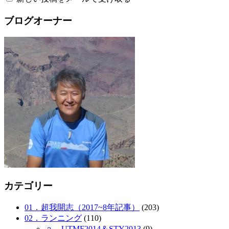
ブログオーナー
カテゴリー
01．超我開志（2017~8年記事）
(203)
02．ランニング
(110)
ａ．UTMF2014＆STY2013
(9)