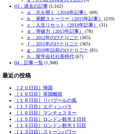
03．過去の記事
(1,162)
ａ．志を開く（2016年記事）
(69)
ｂ．覚醒ストーリー（2015年記事）
(219)
ｃ．人生リセット（2014年記事）
(31)
ｄ．突破力（2013年記事）
(78)
ｅ．2012年のひとりごと
(365)
ｆ．2011年のひとりごと
(365)
ｇ．2010年以前のひとりごと
(81)
ｈ．留学会社社長時代
(67)
04．記事一覧
(1,368)
最近の投稿
［２０日目］帰国
［１９日目］英国離脱
［１８日目］リバプールの風
［１７日目］エディンバラ
［１６日目］マンチェスター
［１５日目］ロンドン観光２日目
［１４日目］ロンドン観光１日目
［１３日目］ストーンパワー