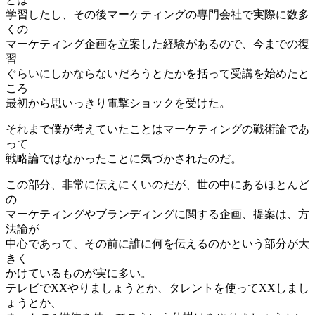
学習したし、その後マーケティングの専門会社で実際に数多
くの
マーケティング企画を立案した経験があるので、今までの復
習
ぐらいにしかならないだろうとたかを括って受講を始めたと
ころ
最初から思いっきり電撃ショックを受けた。
それまで僕が考えていたことはマーケティングの戦術論であ
って
戦略論ではなかったことに気づかされたのだ。
この部分、非常に伝えにくいのだが、世の中にあるほとんど
の
マーケティングやブランディングに関する企画、提案は、方
法論が
中心であって、その前に誰に何を伝えるのかという部分が大
きく
かけているものが実に多い。
テレビでXXやりましょうとか、タレントを使ってXXしまし
ょうとか、