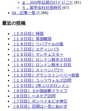
ｇ．2010年以前のひとりごと
(81)
ｈ．留学会社社長時代
(67)
04．記事一覧
(1,368)
最近の投稿
［２０日目］帰国
［１９日目］英国離脱
［１８日目］リバプールの風
［１７日目］エディンバラ
［１６日目］マンチェスター
［１５日目］ロンドン観光２日目
［１４日目］ロンドン観光１日目
［１３日目］ストーンパワー
［１２日目］グランストンベリー探索
［１１日目］コッツウォルズ訪問
［１０日目］2年ぶりのロンドン
［９日目］３か国縦断ドライブ
［８日目］ベネチア訪問
［７日目］ポンペイ＆ピオ神父
［６日目］百聞は一見に如かず