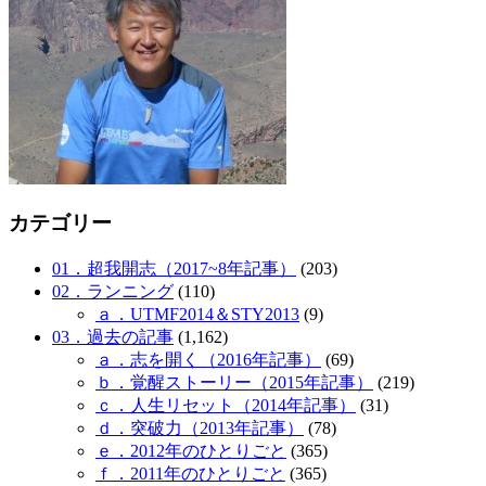
カテゴリー
01．超我開志（2017~8年記事）
(203)
02．ランニング
(110)
ａ．UTMF2014＆STY2013
(9)
03．過去の記事
(1,162)
ａ．志を開く（2016年記事）
(69)
ｂ．覚醒ストーリー（2015年記事）
(219)
ｃ．人生リセット（2014年記事）
(31)
ｄ．突破力（2013年記事）
(78)
ｅ．2012年のひとりごと
(365)
ｆ．2011年のひとりごと
(365)