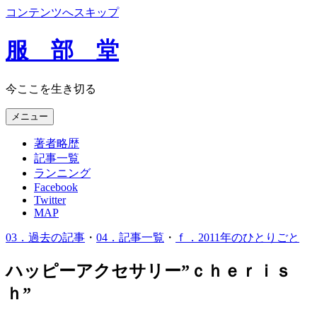
コンテンツへスキップ
服 部 堂
今ここを生き切る
メニュー
著者略歴
記事一覧
ランニング
Facebook
Twitter
MAP
03．過去の記事
・
04．記事一覧
・
ｆ．2011年のひとりごと
ハッピーアクセサリー”ｃｈｅｒｉｓ
ｈ”