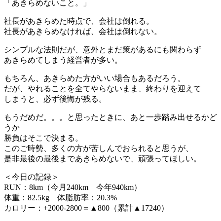
「あきらめないこと。」
社長があきらめた時点で、会社は倒れる。
社長があきらめなければ、会社は倒れない。
シンプルな法則だが、意外とまだ策があるにも関わらず
あきらめてしまう経営者が多い。
もちろん、あきらめた方がいい場合もあるだろう。
だが、やれることを全てやらないまま、終わりを迎えて
しまうと、必ず後悔が残る。
もうだめだ。。。と思ったときに、あと一歩踏み出せるかど
うか
勝負はそこで決まる。
このご時勢、多くの方が苦しんでおられると思うが、
是非最後の最後まであきらめないで、頑張ってほしい。
＜今日の記録＞
RUN：8km（今月240km 今年940km）
体重：82.5kg 体脂肪率：20.3%
カロリー：+2000-2800＝▲800（累計▲17240）