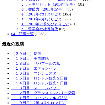
ｃ．人生リセット（2014年記事）
(31)
ｄ．突破力（2013年記事）
(78)
ｅ．2012年のひとりごと
(365)
ｆ．2011年のひとりごと
(365)
ｇ．2010年以前のひとりごと
(81)
ｈ．留学会社社長時代
(67)
04．記事一覧
(1,368)
最近の投稿
［２０日目］帰国
［１９日目］英国離脱
［１８日目］リバプールの風
［１７日目］エディンバラ
［１６日目］マンチェスター
［１５日目］ロンドン観光２日目
［１４日目］ロンドン観光１日目
［１３日目］ストーンパワー
［１２日目］グランストンベリー探索
［１１日目］コッツウォルズ訪問
［１０日目］2年ぶりのロンドン