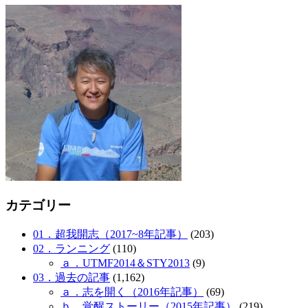
カテゴリー
01．超我開志（2017~8年記事）
(203)
02．ランニング
(110)
ａ．UTMF2014＆STY2013
(9)
03．過去の記事
(1,162)
ａ．志を開く（2016年記事）
(69)
ｂ．覚醒ストーリー（2015年記事）
(219)