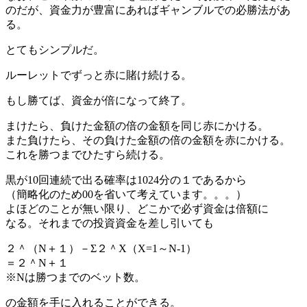
のだが、資金力が豊富にあればギャンブルでの必勝法があ
る。
とてもシンプルだ。
ルーレットでずっと赤に賭け続ける。
もし勝てば、資金が倍になって終了。
まけたら、負けた金額の倍の金額を同じ赤にかける。
また負けたら、その負けた金額の倍の金額を赤にかける。
これを勝つまでひたすら続ける。
黒が10回連続で出る確率は1024分の１であるから
（簡略化のため00を省いて考えています。。。）
よほどのことが無い限り、どこかで必ず資金は倍額に
なる。それまでの投資資金を差し引いても
２＾（N＋１）－Σ２＾X（X=1～N-1）
＝２＾N＋１
※Nは勝つまでのベット数。
の金額を手に入れることができる。