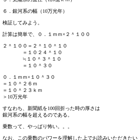
６．銀河系の幅（10万光年）
検証してみよう。
計算は簡単で、０．１ｍｍ×２＾１００
２＾１００＝２＾１０＾１０
＝１０２４＾１０
≒１０＾３＾１０
＝１０＾３０
０．１ｍｍ×１０＾３０
＝１０＾２６ｍ
＝１０＾２３ｋｍ
＞10万光年
すなわち、新聞紙を100回折った時の厚さは
銀河系の幅を超えるのである。
乗数って、やっぱり怖い。。。
なお、この乗数のパワーを理解した上でお読みいただきたい