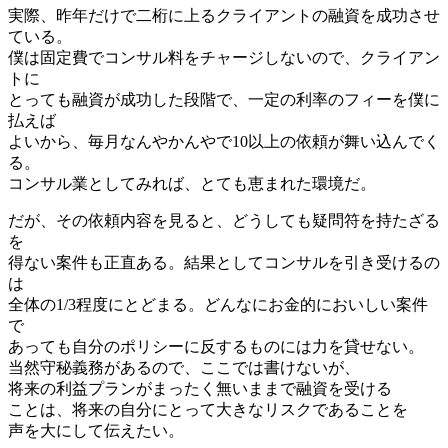
実際、昨年だけで二桁に上るクライアントの融資を成功させ
ている。
僕は固定費でコンサル料をチャージしないので、クライアン
トに
とっても融資が成功した段階で、一定の利率のフィーを僕に
払えば
よいから、毎月なんやかんやで10以上の依頼が舞い込んでく
る。
コンサル業としてみれば、とても恵まれた環境だ。
だが、その依頼内容を見ると、どうしても疑問符を持たざる
を
得ない案件も正直ある。結果としてコンサルを引き受けるの
は
全体の1/3程度にとどまる。どんなにお金的においしい案件
で
あっても自分のポリシーに反するものには力を貸せない。
当然守秘義務があるので、ここでは書けないが、
将来の利益プランがまったく無いままで融資を受ける
ことは、将来の自分にとって大きなリスクであることを
声を大にして伝えたい。