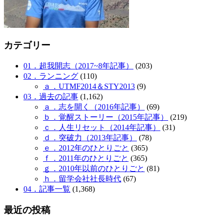
カテゴリー
01．超我開志（2017~8年記事）
(203)
02．ランニング
(110)
ａ．UTMF2014＆STY2013
(9)
03．過去の記事
(1,162)
ａ．志を開く（2016年記事）
(69)
ｂ．覚醒ストーリー（2015年記事）
(219)
ｃ．人生リセット（2014年記事）
(31)
ｄ．突破力（2013年記事）
(78)
ｅ．2012年のひとりごと
(365)
ｆ．2011年のひとりごと
(365)
ｇ．2010年以前のひとりごと
(81)
ｈ．留学会社社長時代
(67)
04．記事一覧
(1,368)
最近の投稿