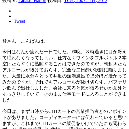
投稿者:
Tadashi Hattori
投稿日:
5 6月, 2007
2 1月, 2013
Tweet
皆さん、こんばんは。
今日はなんか疲れた一日でした。昨晩、３時過ぎに目が冴え
て眠れなくなってしまい、仕方なくワインをフルボトル２本
空けたらすぐに熟睡することはできたのですが、朝起きたら
アルコールが抜けておらず、完全な二日酔い状態に陥りまし
た。大量に水分をとって44度の熱湯風呂で15分ほど浸かって
みたのですが、それでもアルコールが抜け切らず、バファリ
ン飲んで出社しました。会社に来ると気が張るせいか意外と
すっきりしていて、そのまま仕事モードに入ることができま
した。
今日は、まず11時からCITIカードの営業担当者とのアポイン
トがありました。コーディネーターには伝わっていると思い
ますが、これまでCITIカードの販促をかけていたにも関わら