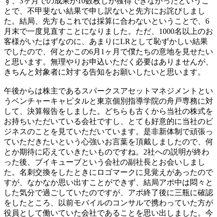
ず、3ヶ月での成果が10数枚しか獲得できなかったというこ
とで、不甲斐ない結果で申し訳ないと先方にお詫びしまし
た。結局、先方もこれでは採算に合わないということで、6
月末で一度見直すことになりました。ただ、1000名以上のお
客様がいたはずなのに、あまりにLRとして恥ずかしい結果
でしたので、何とかこの6月1ヶ月で僕たちの意地を見せたい
と思います。無理やりお申込いただく必要はありませんが、
きちんと対象者に対する告知をお願いしたいと思います。
午後からは株主であるスパークスアセットマネジメントとい
うベンチャーキャピタルと東京個別指導学院の舟戸専務に対
して、決算報告をしました。どちらも古くから当社の株式を
お持ちいただいている会社ですし、とても好意的に当社のビ
ジネスのことを見ていただいています。是非新体制で頑張っ
ていただきたいという心強いお言葉を頂戴しましたので、何
とか期待に応えていきたいものですね。2社への説明が終わ
った後、ブイキューブという会社の副社長とお会いしまし
た。名刺交換をしたときにロゴマークに見覚えがあったので
すが、なかなか思い出すことができず、結局アポ中は悶々と
した気分で過ごしていたのですが、アポ終了後に三瓶に確認
をしたところ、以前モバイルのコンサルで携わっていた方が
役員として働いていた会社であることを思い出しました。今