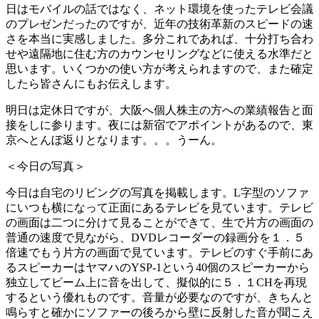
日はモバイルの話ではなく、ネット環境を使ったテレビ会議
のプレゼンだったのですが、近年の技術革新のスピードの速
さを本当に実感しました。多分これであれば、十分打ち合わ
せや遠隔地に住む方のカウンセリングなどに使える水準だと
思います。いくつかの使い方が考えられますので、また確定
したら皆さんにもお伝えします。
明日は定休日ですが、大阪へ個人株主の方への業績報告と面
接をしに参ります。夜には新宿でアポイントがあるので、東
京へとんぼ返りとなります。。。うーん。
＜今日の写真＞
今日は自宅のリビングの写真を掲載します。L字型のソファ
にいつも横になって正面にあるテレビを見ています。テレビ
の画面は二つに分けて見ることができて、生で片方の画面の
普通の速度で見ながら、DVDレコーダーの録画分を１．５
倍速でもう片方の画面で見ています。テレビのすぐ手前にあ
るスピーカーはヤマハのYSP-1という40個のスピーカーから
独立してビーム上に音を出して、擬似的に５．１CHを再現
するという優れものです。音量が必要なのですが、きちんと
鳴らすと確かにソファーの後ろから壁に反射した音が聞こえ