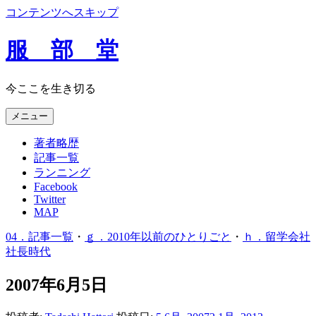
コンテンツへスキップ
服 部 堂
今ここを生き切る
メニュー
著者略歴
記事一覧
ランニング
Facebook
Twitter
MAP
04．記事一覧
・
ｇ．2010年以前のひとりごと
・
ｈ．留学会社
社長時代
2007年6月5日