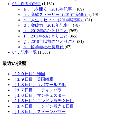
03．過去の記事
(1,162)
ａ．志を開く（2016年記事）
(69)
ｂ．覚醒ストーリー（2015年記事）
(219)
ｃ．人生リセット（2014年記事）
(31)
ｄ．突破力（2013年記事）
(78)
ｅ．2012年のひとりごと
(365)
ｆ．2011年のひとりごと
(365)
ｇ．2010年以前のひとりごと
(81)
ｈ．留学会社社長時代
(67)
04．記事一覧
(1,368)
最近の投稿
［２０日目］帰国
［１９日目］英国離脱
［１８日目］リバプールの風
［１７日目］エディンバラ
［１６日目］マンチェスター
［１５日目］ロンドン観光２日目
［１４日目］ロンドン観光１日目
［１３日目］ストーンパワー