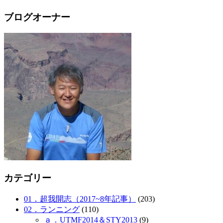
ブログオーナー
カテゴリー
01．超我開志（2017~8年記事）
(203)
02．ランニング
(110)
ａ．UTMF2014＆STY2013
(9)