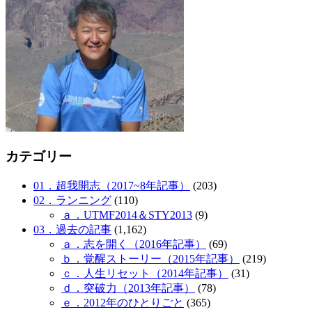
カテゴリー
01．超我開志（2017~8年記事）
(203)
02．ランニング
(110)
ａ．UTMF2014＆STY2013
(9)
03．過去の記事
(1,162)
ａ．志を開く（2016年記事）
(69)
ｂ．覚醒ストーリー（2015年記事）
(219)
ｃ．人生リセット（2014年記事）
(31)
ｄ．突破力（2013年記事）
(78)
ｅ．2012年のひとりごと
(365)