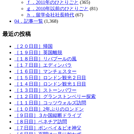
ｆ．2011年のひとりごと
(365)
ｇ．2010年以前のひとりごと
(81)
ｈ．留学会社社長時代
(67)
04．記事一覧
(1,368)
最近の投稿
［２０日目］帰国
［１９日目］英国離脱
［１８日目］リバプールの風
［１７日目］エディンバラ
［１６日目］マンチェスター
［１５日目］ロンドン観光２日目
［１４日目］ロンドン観光１日目
［１３日目］ストーンパワー
［１２日目］グランストンベリー探索
［１１日目］コッツウォルズ訪問
［１０日目］2年ぶりのロンドン
［９日目］３か国縦断ドライブ
［８日目］ベネチア訪問
［７日目］ポンペイ＆ピオ神父