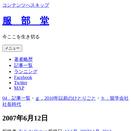
コンテンツへスキップ
服 部 堂
今ここを生き切る
メニュー
著者略歴
記事一覧
ランニング
Facebook
Twitter
MAP
04．記事一覧
・
ｇ．2010年以前のひとりごと
・
ｈ．留学会社
社長時代
2007年6月12日