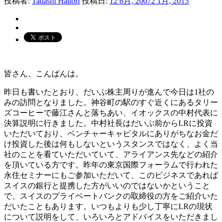
投稿者:
Tadashi Hattori
投稿日:
12 6月, 2007
2 1月, 2013
皆さん、こんばんは。
昨日も書いたとおり、だいぶ株主周りが進んで今日は1社の
みの訪問となりました。神谷町の駅のすぐ近くにあるタリー
ズコーヒーで藤江さんと落ちあい、イオックスの中村代表に
決算説明に行きました。中村社長はだいぶ前からLRに投資
いただいており、ベンチャーキャピタルにありがちなお金だ
け投資した後は何もしないというスタンスではなく、よく当
社のことを看ていただいていて、アライアンス先などの紹介
を頂いている方です。昨年の東京国際フォーラムで行われた
永住セミナーにもご参加いただいて、このビジネスであれば
スイスの銀行と提携した方がいいのではないかということ
で、スイスのプライベートバンクの取締役の方をご紹介いた
だいたこともあります。いつもよりも少し丁寧にLRの現状
について説明をして、いろいろとアドバイスをいただきまし