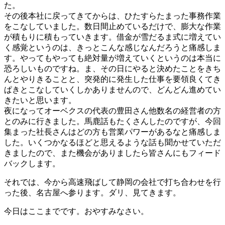
た。
その後本社に戻ってきてからは、ひたすらたまった事務作業
をこなしていました。数日間止めているだけで、膨大な作業
が積もりに積もっていきます。借金が雪だるま式に増えてい
く感覚というのは、きっとこんな感じなんだろうと痛感しま
す。やってもやっても絶対量が増えていくというのは本当に
恐ろしいものですね。ま、その日にやると決めたことをきち
んとやりきることと、突発的に発生した仕事を要領良くてき
ぱきとこなしていくしかありませんので、どんどん進めてい
きたいと思います。
夜になってオーベクスの代表の豊田さん他数名の経営者の方
とのみに行きました。馬鹿話もたくさんしたのですが、今回
集まった社長さんはどの方も営業パワーがあるなと痛感しま
した。いくつかなるほどと思えるような話も聞かせていただ
きましたので、また機会がありましたら皆さんにもフィード
バックします。
それでは、今から高速飛ばして静岡の会社で打ち合わせを行
った後、名古屋へ参ります。ダリ、見てきます。
今日はここまでです。おやすみなさい。